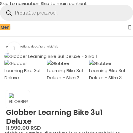
Skip to navigation
Skip to main content
Meni
Početna
/
Vozila za decu
/
Balans bicikle
Zumiraj sliku
Globber Learning Bike 3u1
Deluxe
11.990,00
RSD