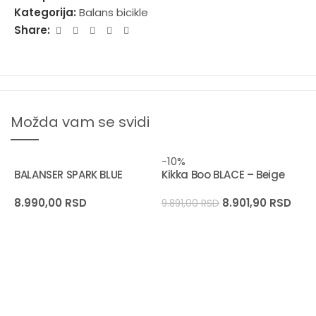
za noge i torbu za skladištenje kapaciteta 8L.
Kategorija:
Balans bicikle
Share:
Možda vam se svidi
-10%
BALANSER SPARK BLUE
Kikka Boo BLACE – Beige
8.990,00
RSD
8.901,90
RSD
9.891,00
RSD
-
K