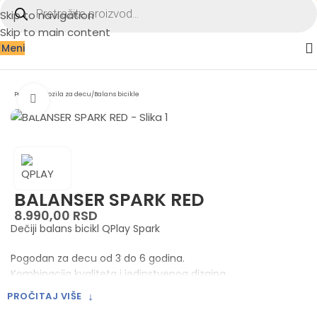
Skip to navigation
Skip to main content
Meni
Početna
/
Vozila za decu
/
Balans bicikle
Zumiraj sliku
BALANSER SPARK RED
8.990,00
RSD
Dečiji balans bicikl QPlay Spark
Pogodan za decu od 3 do 6 godina.
Kombinacija kvaliteta i jedinstvenog dizajna.
Namenjen najmlađim biciklistima koji tek uče da balansiraju
↓
PROČITAJ VIŠE
i prave prve korake na svom biciklu. Kada steknu početne