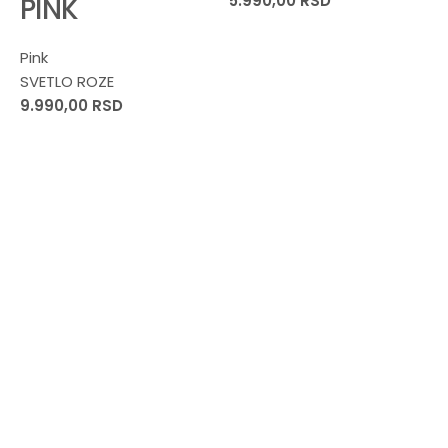
PINK
5.990,00
RSD
Pink
-
SVETLO ROZE
9.990,00
RSD
8