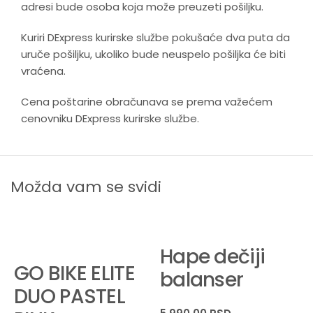
adresi bude osoba koja može preuzeti pošiljku.
Kuriri DExpress kurirske službe pokušaće dva puta da
uruče pošiljku, ukoliko bude neuspelo pošiljka će biti
vraćena.
Cena poštarine obračunava se prema važećem
cenovniku DExpress kurirske službe.
Možda vam se svidi
Hape dečiji
GO BIKE ELITE
balanser
DUO PASTEL