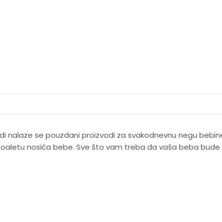
di nalaze se pouzdani proizvodi za svakodnevnu negu bebine
a toaletu nosića bebe. Sve što vam treba da vaša beba bude 