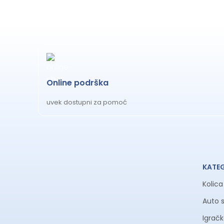
Online podrška
uvek dostupni za pomoć
KATE
Kolic
Auto 
Igrač