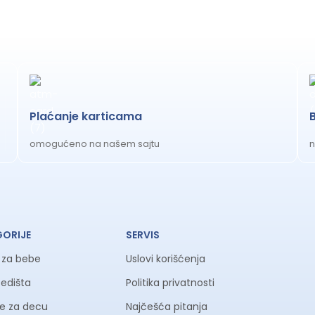
Plaćanje karticama
omogućeno na našem sajtu
n
GORIJE
SERVIS
a za bebe
Uslovi korišćenja
sedišta
Politika privatnosti
ke za decu
Najčešća pitanja