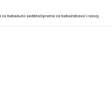
a za bebe
Auto sedišta
Oprema za bebe
Zabava i razvoj