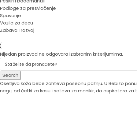
Peškiri i bademantili
Podloge za presvlačenje
Spavanje
Vozila za decu
Zabava i razvoj
Nijedan proizvod ne odgovara izabranim kriterijumima.
Search
Osetljiva koža bebe zahteva posebnu pažnju. U Bebizo ponu
negu, od četki za kosu i setova za manikir, do aspiratora z