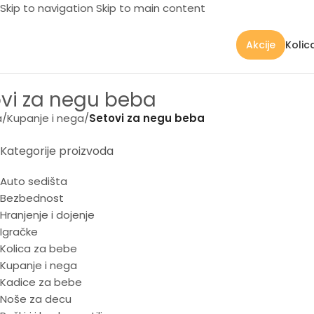
Skip to navigation
Skip to main content
Kolic
Akcije
vi za negu beba
a
/
Kupanje i nega
/
Setovi za negu beba
Kategorije proizvoda
Auto sedišta
Bezbednost
Hranjenje i dojenje
Igračke
Kolica za bebe
Kupanje i nega
Kadice za bebe
Noše za decu