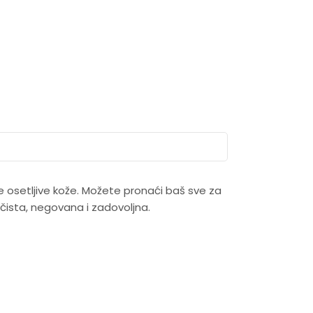
 osetljive kože. Možete pronaći baš sve za
čista, negovana i zadovoljna.