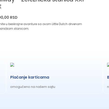
t
00,00
RSD
nite u beskrajne avanture sa ovom Little Dutch drvenom
lezničkom stanicom.
Plaćanje karticama
omogućeno na našem sajtu
n