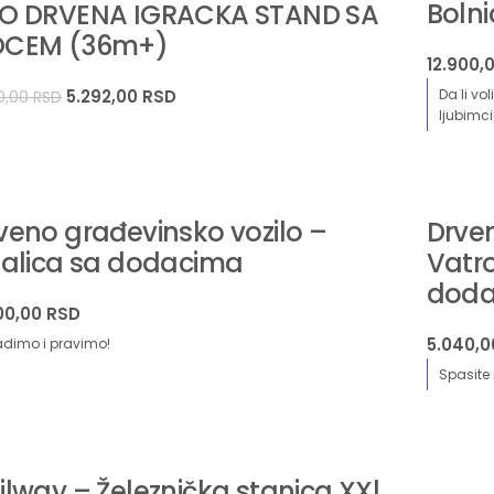
Bolni
O DRVENA IGRACKA STAND SA
CEM (36m+)
12.900,
5.292,00
RSD
Da li vo
0,00
RSD
ljubimc
veno građevinsko vozilo –
Drven
zalica sa dodacima
Vatr
dod
00,00
RSD
5.040,
adimo i pravimo!
Spasite 
ilway – Železnička stanica XXl