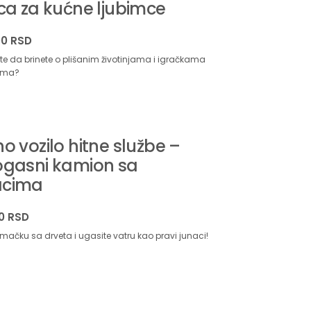
ca za kućne ljubimce
00
RSD
lite da brinete o plišanim životinjama i igračkama
ima?
o vozilo hitne službe –
ogasni kamion sa
acima
00
RSD
mačku sa drveta i ugasite vatru kao pravi junaci!