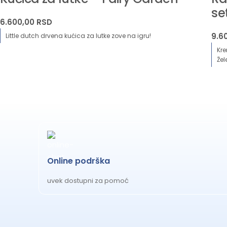
se
6.600,00
RSD
9.6
Little dutch drvena kućica za lutke zove na igru!
Kre
Že
Online podrška
uvek dostupni za pomoć