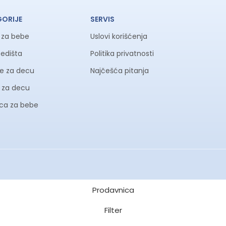
GORIJE
SERVIS
a za bebe
Uslovi korišćenja
sedišta
Politika privatnosti
ke za decu
Najčešća pitanja
li za decu
ica za bebe
Prodavnica
Filter