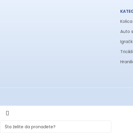
KATE
Kolic
Auto 
Igrač
Tricik
Hranil