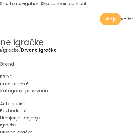
Skip to navigation
Skip to main content
Kolic
Akcije
ne igračke
a
/
Igračke
/
Drvene igračke
Brend
BBO
2
Little Dutch
6
Kategorije proizvoda
Auto sedišta
Bezbednost
Hranjenje i dojenje
Igračke
Drvene igračke