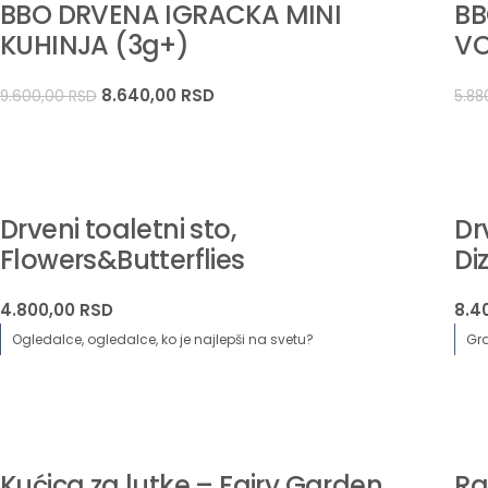
BBO DRVENA IGRACKA MINI
BB
KUHINJA (3g+)
VO
8.640,00
RSD
9.600,00
RSD
5.88
Drveni toaletni sto,
Dr
Flowers&Butterflies
Di
4.800,00
RSD
8.4
Ogledalce, ogledalce, ko je najlepši na svetu?
Gr
Kućica za lutke – Fairy Garden
Ra