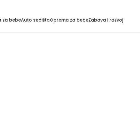
a za bebe
Auto sedišta
Oprema za bebe
Zabava i razvoj