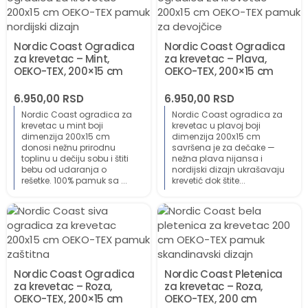
Nordic Coast Ogradica
Nordic Coast Ogradica
za krevetac – Mint,
za krevetac – Plava,
OEKO-TEX, 200×15 cm
OEKO-TEX, 200×15 cm
6.950,00
RSD
6.950,00
RSD
Nordic Coast ogradica za
Nordic Coast ogradica za
krevetac u mint boji
krevetac u plavoj boji
dimenzija 200x15 cm
dimenzija 200x15 cm
donosi nežnu prirodnu
savršena je za dečake —
toplinu u dečiju sobu i štiti
nežna plava nijansa i
bebu od udaranja o
nordijski dizajn ukrašavaju
rešetke. 100% pamuk sa ...
krevetić dok štite...
Nordic Coast Ogradica
Nordic Coast Pletenica
za krevetac – Roza,
za krevetac – Roza,
OEKO-TEX, 200×15 cm
OEKO-TEX, 200 cm