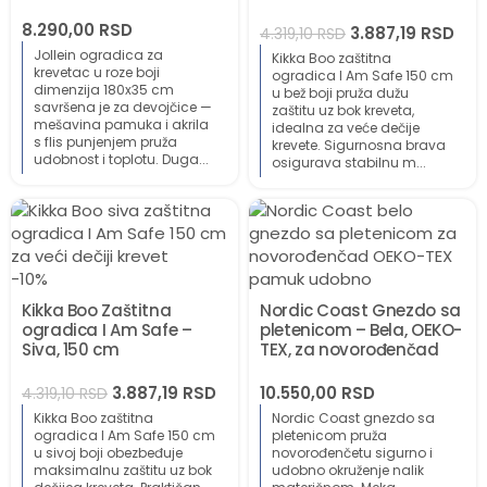
8.290,00
RSD
3.887,19
RSD
4.319,10
RSD
Jollein ogradica za
Kikka Boo zaštitna
krevetac u roze boji
ogradica I Am Safe 150 cm
dimenzija 180x35 cm
u bež boji pruža dužu
savršena je za devojčice —
zaštitu uz bok kreveta,
mešavina pamuka i akrila
idealna za veće dečije
s flis punjenjem pruža
krevete. Sigurnosna brava
udobnost i toplotu. Duga...
osigurava stabilnu m...
-10%
Kikka Boo Zaštitna
Nordic Coast Gnezdo sa
ogradica I Am Safe –
pletenicom – Bela, OEKO-
Siva, 150 cm
TEX, za novorođenčad
3.887,19
RSD
10.550,00
RSD
4.319,10
RSD
Kikka Boo zaštitna
Nordic Coast gnezdo sa
ogradica I Am Safe 150 cm
pletenicom pruža
u sivoj boji obezbeđuje
novorođenčetu sigurno i
maksimalnu zaštitu uz bok
udobno okruženje nalik