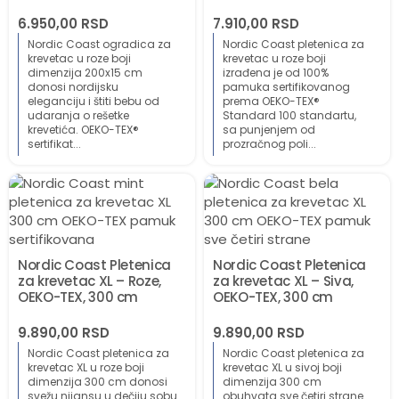
6.950,00
RSD
7.910,00
RSD
Nordic Coast ogradica za
Nordic Coast pletenica za
krevetac u roze boji
krevetac u roze boji
dimenzija 200x15 cm
izrađena je od 100%
donosi nordijsku
pamuka sertifikovanog
eleganciju i štiti bebu od
prema OEKO-TEX®
udaranja o rešetke
Standard 100 standartu,
krevetića. OEKO-TEX®
sa punjenjem od
sertifikat...
prozračnog poli...
Nordic Coast Pletenica
Nordic Coast Pletenica
za krevetac XL – Roze,
za krevetac XL – Siva,
OEKO-TEX, 300 cm
OEKO-TEX, 300 cm
9.890,00
RSD
9.890,00
RSD
Nordic Coast pletenica za
Nordic Coast pletenica za
krevetac XL u roze boji
krevetac XL u sivoj boji
dimenzija 300 cm donosi
dimenzija 300 cm
svežu nijansu u dečiju sobu
obuhvata sve četiri strane