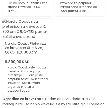
i pruža potpunu zaštitu svih
krevetića za potpunu
strana krevetića. OEKO-
zaštitu bebe. Izrađena od
TEX® s...
100% pamuka sertif...
Nordic Coast Pletenica
za krevetac XL – Siva,
OEKO-TEX, 300 cm
9.890,00
RSD
Nordic Coast pletenica za
krevetac XL u sivoj boji
dimenzija 300 cm pruža
potpunu zaštitu svih strana
krevetića. Sertifikovani
organski materijali
bezbedni su z...
Ogradice za krevetac
su jedan od prvih dodataka koje
roditelji biraju za bebin krevetić. Osim što štite glavu bebe od