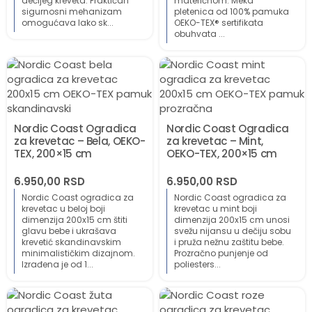
dečijeg kreveta. Praktičan
materičnom. Meka
sigurnosni mehanizam
pletenica od 100% pamuka
omogućava lako sk...
OEKO-TEX® sertifikata
obuhvata ...
Nordic Coast Ogradica
Nordic Coast Ogradica
za krevetac – Bela, OEKO-
za krevetac – Mint,
TEX, 200×15 cm
OEKO-TEX, 200×15 cm
6.950,00
RSD
6.950,00
RSD
Nordic Coast ogradica za
Nordic Coast ogradica za
krevetac u beloj boji
krevetac u mint boji
dimenzija 200x15 cm štiti
dimenzija 200x15 cm unosi
glavu bebe i ukrašava
svežu nijansu u dečiju sobu
krevetić skandinavskim
i pruža nežnu zaštitu bebe.
minimalističkim dizajnom.
Prozračno punjenje od
Izrađena je od 1...
poliesters...