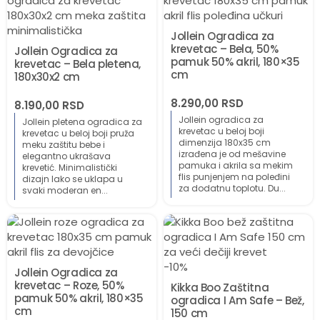
Jollein Ogradica za
krevetac – Bela, 50%
Jollein Ogradica za
pamuk 50% akril, 180×35
krevetac – Bela pletena,
cm
180x30x2 cm
8.290,00
RSD
8.190,00
RSD
Jollein ogradica za
Jollein pletena ogradica za
krevetac u beloj boji
krevetac u beloj boji pruža
dimenzija 180x35 cm
meku zaštitu bebe i
izrađena je od mešavine
elegantno ukrašava
pamuka i akrila sa mekim
krevetić. Minimalistički
flis punjenjem na poleđini
dizajn lako se uklapa u
za dodatnu toplotu. Du...
svaki moderan en...
-10%
Jollein Ogradica za
krevetac – Roze, 50%
Kikka Boo Zaštitna
pamuk 50% akril, 180×35
ogradica I Am Safe – Bež,
cm
150 cm