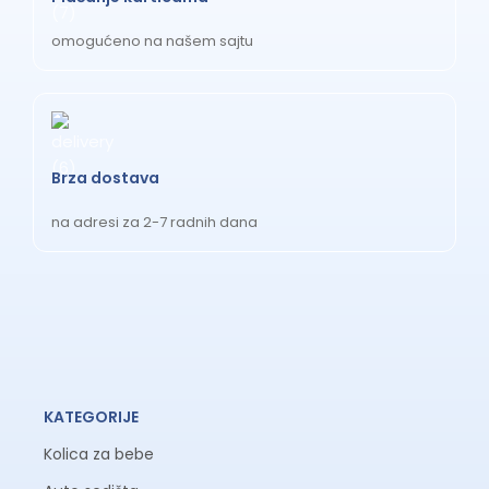
XL pletenica za krevetac (300 cm) – obuhvata sve četiri
omogućeno na našem sajtu
strane krevetića za potpunu zaštitu novorođenčeta
Ogradice za bebe – koji tip
odabrati?
Ogradice za bebe
dele se na dve kategorije u zavisnosti od
Brza dostava
uzrasta i potrebe:
na adresi za 2-7 radnih dana
Meke ogradice za krevetac (0–
6 meseci)
Namenjene novorođenčadi i bebama do 6 meseci.
Postavljaju se unutar krevetića i štite bebu od direktnog
kontakta sa metalnim ili drvenim rešetkama. Meki materijali
— pamuk, flis — ne iritiraju osetljivu kožu. Preporučuje se
KATEGORIJE
uklanjanje kada beba počne da se diže i stoji, jer mogu
poslužiti kao oslonac za penjanje.
Kolica za bebe