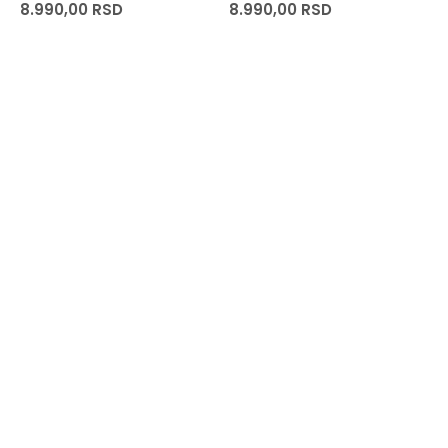
8.990,00
RSD
8.990,00
RSD
G
D
1