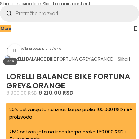
Skip to navigation
Skip to main content
Meni
Početna
/
Vozila za decu
/
Balans bicikle
Zumiraj sliku
-10%
LORELLI BALANCE BIKE FORTUNA
GREY&ORANGE
6.210,00
RSD
6.900,00
RSD
20% ostvarujete na iznos korpe preko 100.000 RSD i 5+
proizvoda
25% ostvarujete na iznos korpe preko 150.000 RSD i