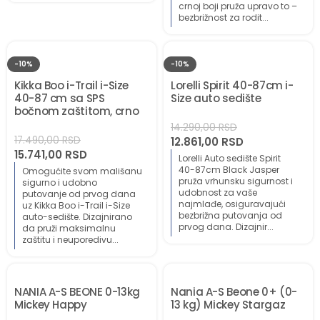
crnoj boji pruža upravo to –
bezbrižnost za rodit...
-10%
-10%
Kikka Boo i-Trail i-Size
Lorelli Spirit 40-87cm i-
40-87 cm sa SPS
Size auto sedište
bočnom zaštitom, crno
14.290,00
RSD
17.490,00
RSD
12.861,00
RSD
15.741,00
RSD
Lorelli Auto sedište Spirit
40-87cm Black Jasper
Omogućite svom mališanu
pruža vrhunsku sigurnost i
sigurno i udobno
udobnost za vaše
putovanje od prvog dana
najmlađe, osiguravajući
uz Kikka Boo i-Trail i-Size
bezbrižna putovanja od
auto-sedište. Dizajnirano
prvog dana. Dizajnir...
da pruži maksimalnu
zaštitu i neuporedivu...
NANIA A-S BEONE 0-13kg
Nania A-S Beone 0+ (0-
Mickey Happy
13 kg) Mickey Stargaz