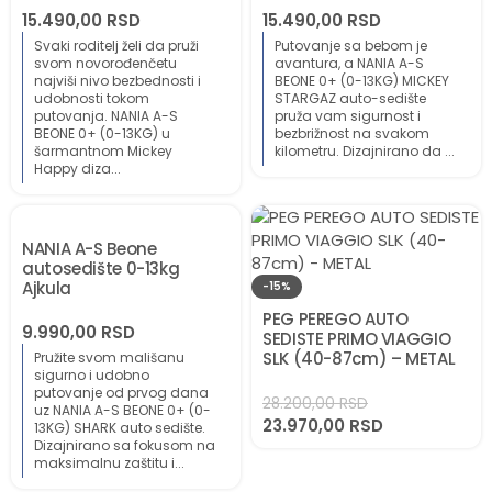
15.490,00
RSD
15.490,00
RSD
Svaki roditelj želi da pruži
Putovanje sa bebom je
svom novorođenčetu
avantura, a NANIA A-S
najviši nivo bezbednosti i
BEONE 0+ (0-13KG) MICKEY
udobnosti tokom
STARGAZ auto-sedište
putovanja. NANIA A-S
pruža vam sigurnost i
BEONE 0+ (0-13KG) u
bezbrižnost na svakom
šarmantnom Mickey
kilometru. Dizajnirano da ...
Happy diza...
NANIA A-S Beone
autosedište 0-13kg
Ajkula
-15%
PEG PEREGO AUTO
9.990,00
RSD
SEDISTE PRIMO VIAGGIO
SLK (40-87cm) – METAL
Pružite svom mališanu
sigurno i udobno
putovanje od prvog dana
28.200,00
RSD
uz NANIA A-S BEONE 0+ (0-
23.970,00
RSD
13KG) SHARK auto sedište.
Dizajnirano sa fokusom na
maksimalnu zaštitu i...