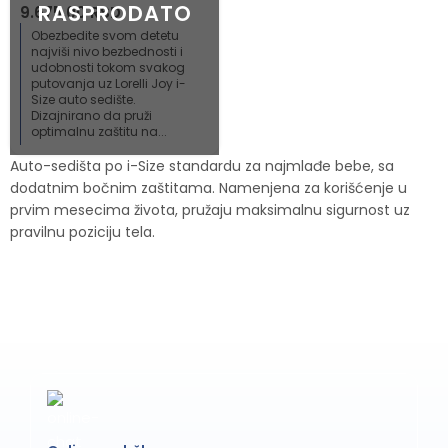
9.675,00
RSD
Obezbedite svom detetu
najviši nivo bezbednosti i
udobnosti tokom svakog
putovanja uz Lorelli Joy i-
Size auto sedište.
Dizajnirano da pruži
optimalnu zaštitu na...
Auto-sedišta po i-Size standardu za najmlađe bebe, sa
dodatnim bočnim zaštitama. Namenjena za korišćenje u
prvim mesecima života, pružaju maksimalnu sigurnost uz
pravilnu poziciju tela.