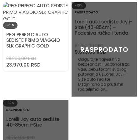
-10%
RASPRODATO
Lorelli auto sedište Joy i-
-15%
Size (40-85cm) –
Podesiva ručka i tenda
PEG PEREGO AUTO
SEDISTE PRIMO VIAGGIO
SLK GRAPHIC GOLD
10.750,00
RSD
9.675,00
RSD
28.200,00
RSD
Osigurajte najviši nivo
23.970,00
RSD
bezbednosti i udobnosti za
vašu bebu tokom svakog
putovanja uz Lorelli Joy i-
Size auto sedište.
Dizajnirano da pruži mir
roditeljima, ov...
-10%
RASPRODATO
Lorelli Joy auto sedište
40-85cm i-Size
10.750,00
RSD