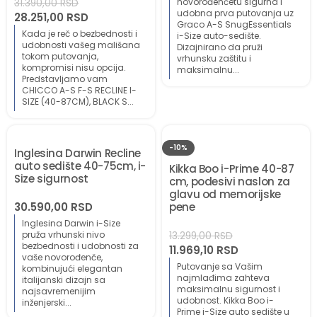
novorođenčetu sigurna i
31.390,00
RSD
udobna prva putovanja uz
28.251,00
RSD
Graco A-S SnugEssentials
Kada je reč o bezbednosti i
i-Size auto-sedište.
udobnosti vašeg mališana
Dizajnirano da pruži
tokom putovanja,
vrhunsku zaštitu i
kompromisi nisu opcija.
maksimalnu...
Predstavljamo vam
CHICCO A-S F-S RECLINE I-
SIZE (40-87CM), BLACK S...
-10%
Inglesina Darwin Recline
auto sedište 40-75cm, i-
Kikka Boo i-Prime 40-87
Size sigurnost
cm, podesivi naslon za
glavu od memorijske
30.590,00
RSD
pene
Inglesina Darwin i-Size
pruža vrhunski nivo
13.299,00
RSD
bezbednosti i udobnosti za
11.969,10
RSD
vaše novorođenče,
Putovanje sa Vašim
kombinujući elegantan
najmlađima zahteva
italijanski dizajn sa
maksimalnu sigurnost i
najsavremenijim
udobnost. Kikka Boo i-
inženjerski...
Prime i-Size auto sedište u