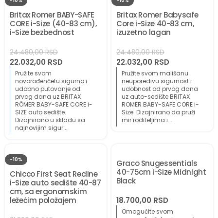
-10%
-10%
Britax Romer BABY-SAFE
Britax Romer Babysafe
CORE i-Size (40-83 cm),
Core i-Size 40-83 cm,
i-Size bezbednost
izuzetno lagan
24.480,00
RSD
24.480,00
RSD
22.032,00
RSD
22.032,00
RSD
Pružite svom
Pružite svom mališanu
novorođenčetu sigurno i
neuporedivu sigurnost i
udobno putovanje od
udobnost od prvog dana
prvog dana uz BRITAX
uz auto-sedište BRITAX
RÖMER BABY-SAFE CORE i-
ROMER BABY-SAFE CORE i-
SIZE auto sedište.
Size. Dizajnirano da pruži
Dizajnirano u skladu sa
mir roditeljima i ...
najnovijim sigur...
-10%
Graco Snugessentials
40-75cm i-Size Midnight
Chicco First Seat Recline
Black
i-Size auto sedište 40-87
cm, sa ergonomskim
ležećim položajem
18.700,00
RSD
Omogućite svom