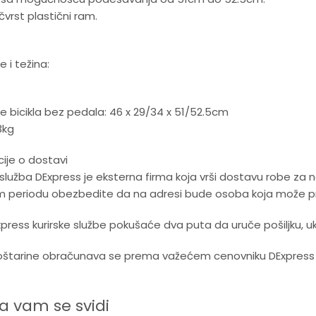
 čvrst plastični ram.
e i težina:
e bicikla bez pedala: 46 x 29/34 x 51/52.5cm
3kg
ije o dostavi
 služba DExpress je eksterna firma koja vrši dostavu robe za
m periodu obezbedite da na adresi bude osoba koja može pre
Express kurirske službe pokušaće dva puta da uruče pošiljku, u
štarine obračunava se prema važećem cenovniku DExpress ku
 vam se svidi