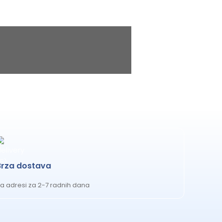
Brza dostava
a adresi za 2-7 radnih dana