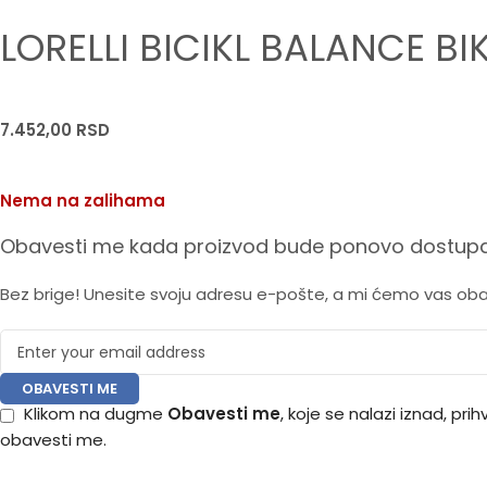
LORELLI BICIKL BALANCE BI
7.452,00
RSD
Nema na zalihama
Obavesti me kada proizvod bude ponovo dostupa
Bez brige! Unesite svoju adresu e-pošte, a mi ćemo vas ob
OBAVESTI ME
Klikom na dugme
Obavesti me
, koje se nalazi iznad, pr
obavesti me.