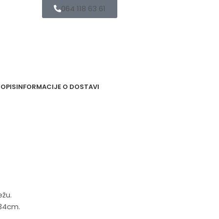
064 118 63 61
OPIS
INFORMACIJE O DOSTAVI
ežu.
34cm.