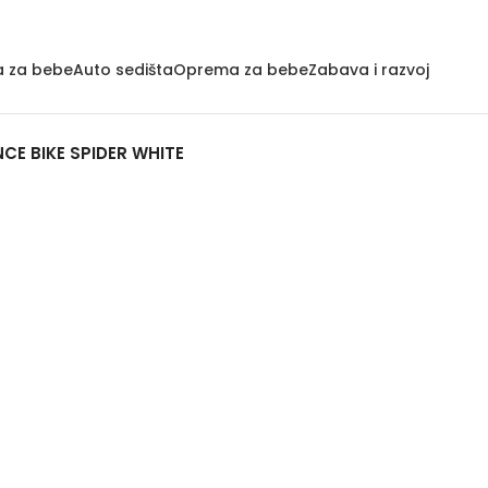
a za bebe
Auto sedišta
Oprema za bebe
Zabava i razvoj
NCE BIKE SPIDER WHITE