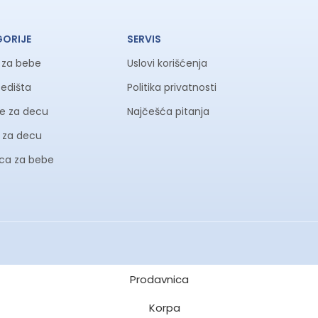
GORIJE
SERVIS
a za bebe
Uslovi korišćenja
sedišta
Politika privatnosti
ke za decu
Najčešća pitanja
li za decu
ica za bebe
Prodavnica
Korpa