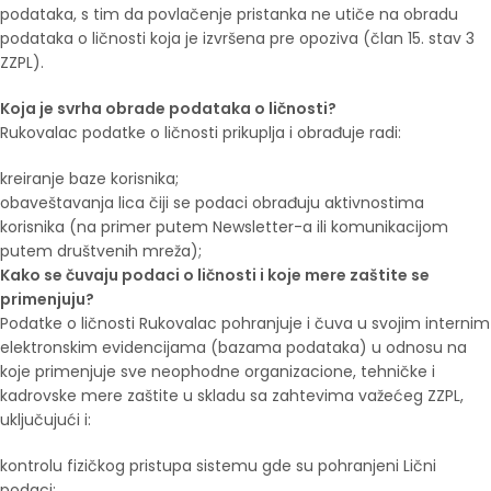
podataka, s tim da povlačenje pristanka ne utiče na obradu
podataka o ličnosti koja je izvršena pre opoziva (član 15. stav 3
ZZPL).
Koja je svrha obrade podataka o ličnosti?
Rukovalac podatke o ličnosti prikuplja i obrađuje radi:
kreiranje baze korisnika;
obaveštavanja lica čiji se podaci obrađuju aktivnostima
korisnika (na primer putem Newsletter-a ili komunikacijom
putem društvenih mreža);
Kako se čuvaju podaci o ličnosti i koje mere zaštite se
primenjuju?
Podatke o ličnosti Rukovalac pohranjuje i čuva u svojim internim
elektronskim evidencijama (bazama podataka) u odnosu na
koje primenjuje sve neophodne organizacione, tehničke i
kadrovske mere zaštite u skladu sa zahtevima važećeg ZZPL,
uključujući i:
kontrolu fizičkog pristupa sistemu gde su pohranjeni Lični
podaci;