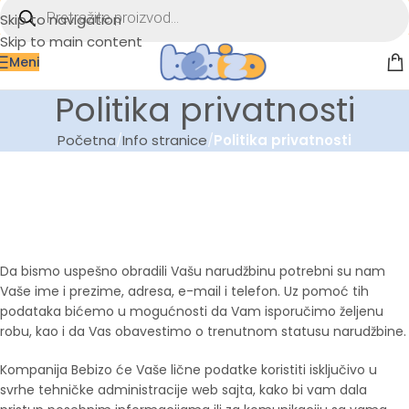
Skip to navigation
Skip to main content
Meni
Politika privatnosti
Početna
/
Info stranice
/
Politika privatnosti
Da bismo uspešno obradili Vašu narudžbinu potrebni su nam
Vaše ime i prezime, adresa, e-mail i telefon. Uz pomoć tih
podataka bićemo u mogućnosti da Vam isporučimo željenu
robu, kao i da Vas obavestimo o trenutnom statusu narudžbine.
Kompanija Bebizo će Vaše lične podatke koristiti isključivo u
svrhe tehničke administracije web sajta, kako bi vam dala