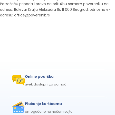
Potrošaču pripada i pravo na pritužbu samom povereniku na
adresu: Bulevar Kralja Aleksadra 15, 11 000 Beograd, odnosno e-
adresu: office@poverenik.rs
Online podrška
uvek dostupni za pomoć
Plaćanje karticama
omogućeno na našem sajtu