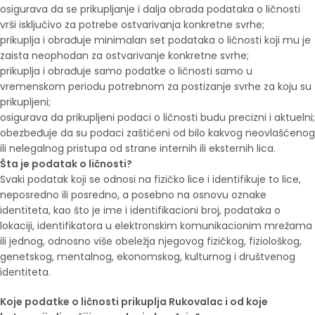
osigurava da se prikupljanje i dalja obrada podataka o ličnosti
vrši isključivo za potrebe ostvarivanja konkretne svrhe;
prikuplja i obrađuje minimalan set podataka o ličnosti koji mu je
zaista neophodan za ostvarivanje konkretne svrhe;
prikuplja i obrađuje samo podatke o ličnosti samo u
vremenskom periodu potrebnom za postizanje svrhe za koju su
prikupljeni;
osigurava da prikupljeni podaci o ličnosti budu precizni i aktuelni;
obezbeđuje da su podaci zaštićeni od bilo kakvog neovlašćenog
ili nelegalnog pristupa od strane internih ili eksternih lica.
Šta je podatak o ličnosti?
Svaki podatak koji se odnosi na fizičko lice i identifikuje to lice,
neposredno ili posredno, a posebno na osnovu oznake
identiteta, kao što je ime i identifikacioni broj, podataka o
lokaciji, identifikatora u elektronskim komunikacionim mrežama
ili jednog, odnosno više obeležja njegovog fizičkog, fiziološkog,
genetskog, mentalnog, ekonomskog, kulturnog i društvenog
identiteta.
Koje podatke o ličnosti prikuplja Rukovalac i od koje