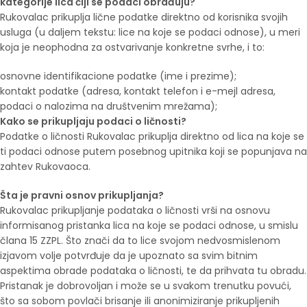
kategorije lica čiji se podaci obrađuju?
Rukovalac prikuplja lične podatke direktno od korisnika svojih
usluga (u daljem tekstu: lice na koje se podaci odnose), u meri
koja je neophodna za ostvarivanje konkretne svrhe, i to:
osnovne identifikacione podatke (ime i prezime);
kontakt podatke (adresa, kontakt telefon i e-mejl adresa,
podaci o nalozima na društvenim mrežama);
Kako se prikupljaju podaci o ličnosti?
Podatke o ličnosti Rukovalac prikuplja direktno od lica na koje se
ti podaci odnose putem posebnog upitnika koji se popunjava na
zahtev Rukovaoca.
Šta je pravni osnov prikupljanja?
Rukovalac prikupljanje podataka o ličnosti vrši na osnovu
informisanog pristanka lica na koje se podaci odnose, u smislu
člana 15 ZZPL. Što znači da to lice svojom nedvosmislenom
izjavom volje potvrđuje da je upoznato sa svim bitnim
aspektima obrade podataka o ličnosti, te da prihvata tu obradu.
Pristanak je dobrovoljan i može se u svakom trenutku povući,
što sa sobom povlači brisanje ili anonimiziranje prikupljenih