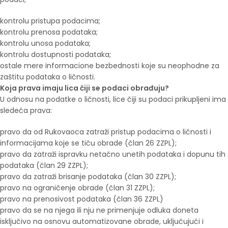
kontrolu pristupa podacima;
kontrolu prenosa podataka;
kontrolu unosa podataka;
kontrolu dostupnosti podataka;
ostale mere informacione bezbednosti koje su neophodne za
zaštitu podataka o ličnosti.
Koja prava imaju lica čiji se podaci obrađuju?
U odnosu na podatke o ličnosti, lice čiji su podaci prikupljeni ima
sledeća prava:
pravo da od Rukovaoca zatraži pristup podacima o ličnosti i
informacijama koje se tiču obrade (član 26 ZZPL);
pravo da zatraži ispravku netačno unetih podataka i dopunu tih
podataka (član 29 ZZPL);
pravo da zatraži brisanje podataka (član 30 ZZPL);
pravo na ograničenje obrade (član 31 ZZPL);
pravo na prenosivost podataka (član 36 ZZPL)
pravo da se na njega ili nju ne primenjuje odluka doneta
isključivo na osnovu automatizovane obrade, uključujući i