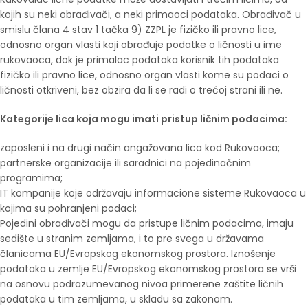
kojih su neki obrađivači, a neki primaoci podataka. Obrađivač u
smislu člana 4 stav 1 tačka 9) ZZPL je fizičko ili pravno lice,
odnosno organ vlasti koji obrađuje podatke o ličnosti u ime
rukovaoca, dok je primalac podataka korisnik tih podataka
fizičko ili pravno lice, odnosno organ vlasti kome su podaci o
ličnosti otkriveni, bez obzira da li se radi o trećoj strani ili ne.
Kategorije lica koja mogu imati pristup ličnim podacima:
zaposleni i na drugi način angažovana lica kod Rukovaoca;
partnerske organizacije ili saradnici na pojedinačnim
programima;
IT kompanije koje održavaju informacione sisteme Rukovaoca u
kojima su pohranjeni podaci;
Pojedini obrađivači mogu da pristupe ličnim podacima, imaju
sedište u stranim zemljama, i to pre svega u državama
članicama EU/Evropskog ekonomskog prostora. Iznošenje
podataka u zemlje EU/Evropskog ekonomskog prostora se vrši
na osnovu podrazumevanog nivoa primerene zaštite ličnih
podataka u tim zemljama, u skladu sa zakonom.