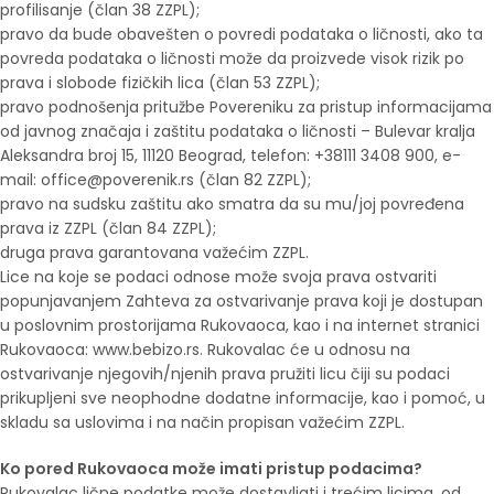
profilisanje (član 38 ZZPL);
pravo da bude obavešten o povredi podataka o ličnosti, ako ta
povreda podataka o ličnosti može da proizvede visok rizik po
prava i slobode fizičkih lica (član 53 ZZPL);
pravo podnošenja pritužbe Povereniku za pristup informacijama
od javnog značaja i zaštitu podataka o ličnosti – Bulevar kralja
Aleksandra broj 15, 11120 Beograd, telefon: +38111 3408 900, e-
mail: office@poverenik.rs (član 82 ZZPL);
pravo na sudsku zaštitu ako smatra da su mu/joj povređena
prava iz ZZPL (član 84 ZZPL);
druga prava garantovana važećim ZZPL.
Lice na koje se podaci odnose može svoja prava ostvariti
popunjavanjem Zahteva za ostvarivanje prava koji je dostupan
u poslovnim prostorijama Rukovaoca, kao i na internet stranici
Rukovaoca: www.bebizo.rs. Rukovalac će u odnosu na
ostvarivanje njegovih/njenih prava pružiti licu čiji su podaci
prikupljeni sve neophodne dodatne informacije, kao i pomoć, u
skladu sa uslovima i na način propisan važećim ZZPL.
Ko pored Rukovaoca može imati pristup podacima?
Rukovalac lične podatke može dostavljati i trećim licima, od