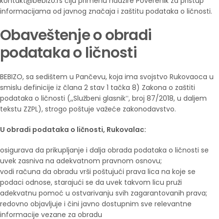
kontakt@bebizo.rs čiju primenu nadzire Poverenik za pristup
informacijama od javnog značaja i zaštitu podataka o ličnosti.
Obaveštenje o obradi
podataka o ličnosti
BEBIZO, sa sedištem u Pančevu, koja ima svojstvo Rukovaoca u
smislu definicije iz člana 2 stav 1 tačka 8) Zakona o zaštiti
podataka o ličnosti (,,Službeni glasnikʻʻ, broj 87/2018, u daljem
tekstu ZZPL), strogo poštuje važeće zakonodavstvo.
U obradi podataka o ličnosti, Rukovalac:
osigurava da prikupljanje i dalja obrada podataka o ličnosti se
uvek zasniva na adekvatnom pravnom osnovu;
vodi računa da obradu vrši poštujući prava lica na koje se
podaci odnose, starajući se da uvek takvom licu pruži
adekvatnu pomoć u ostvarivanju svih zagarantovanih prava;
redovno objavljuje i čini javno dostupnim sve relevantne
informacije vezane za obradu