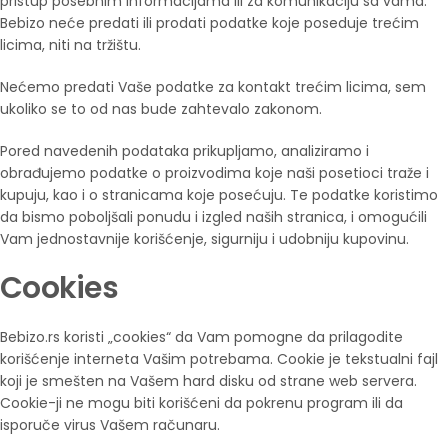
pristup posebnim informacijama ili za komunikaciju sa vama.
Bebizo neće predati ili prodati podatke koje poseduje trećim
licima, niti na tržištu.
Nećemo predati Vaše podatke za kontakt trećim licima, sem
ukoliko se to od nas bude zahtevalo zakonom.
Pored navedenih podataka prikupljamo, analiziramo i
obrađujemo podatke o proizvodima koje naši posetioci traže i
kupuju, kao i o stranicama koje posećuju. Te podatke koristimo
da bismo poboljšali ponudu i izgled naših stranica, i omogućili
Vam jednostavnije korišćenje, sigurniju i udobniju kupovinu.
Cookies
Bebizo.rs koristi „cookies“ da Vam pomogne da prilagodite
korišćenje interneta Vašim potrebama. Cookie je tekstualni fajl
koji je smešten na Vašem hard disku od strane web servera.
Cookie-ji ne mogu biti korišćeni da pokrenu program ili da
isporuče virus Vašem računaru.