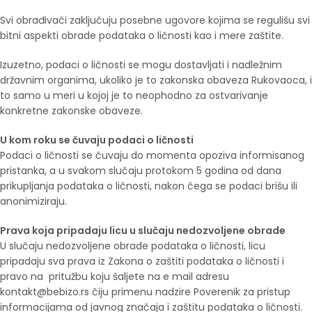
Svi obrađivači zaključuju posebne ugovore kojima se regulišu svi
bitni aspekti obrade podataka o ličnosti kao i mere zaštite.
Izuzetno, podaci o ličnosti se mogu dostavljati i nadležnim
državnim organima, ukoliko je to zakonska obaveza Rukovaoca, i
to samo u meri u kojoj je to neophodno za ostvarivanje
konkretne zakonske obaveze.
U kom roku se čuvaju podaci o ličnosti
Podaci o ličnosti se čuvaju do momenta opoziva informisanog
pristanka, a u svakom slučaju protokom 5 godina od dana
prikupljanja podataka o ličnosti, nakon čega se podaci brišu ili
anonimiziraju.
Prava koja pripadaju licu u slučaju nedozvoljene obrade
U slučaju nedozvoljene obrade podataka o ličnosti, licu
pripadaju sva prava iz Zakona o zaštiti podataka o ličnosti i
pravo na pritužbu koju šaljete na e mail adresu
kontakt@bebizo.rs čiju primenu nadzire Poverenik za pristup
informacijama od javnog značaja i zaštitu podataka o ličnosti.