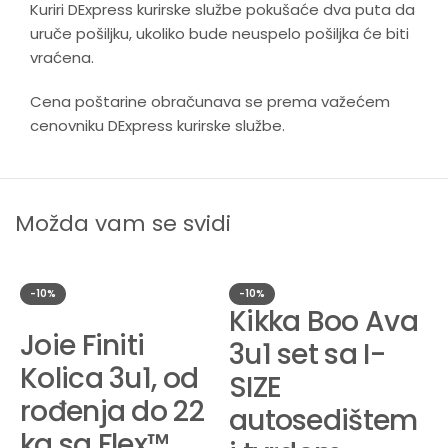
Dimenzije
Kuriri DExpress kurirske službe pokušaće dva puta da
95 x 60 x 106 cm
otvorenih kolica
uruče pošiljku, ukoliko bude neuspelo pošiljka će biti
vraćena.
Dimenzije
60 x 30 x 77 cm
sklopljenih kolica
Cena poštarine obračunava se prema važećem
cenovniku DExpress kurirske službe.
Nosivost
Do 22 kg
Težina korpe za
3.8 kg
bebu
Možda vam se svidi
Težina
3.6 kg
autosedišta
-10%
-10%
Kikka Boo Ava
Aluminijumski ram, visokokvalitetni
Joie Finiti
Tip materijala
3u1 set sa I-
poliester i eko-koža
Kolica 3u1, od
SIZE
rođenja do 22
autosedištem
Održavanje i garancija
kg sa Flex™