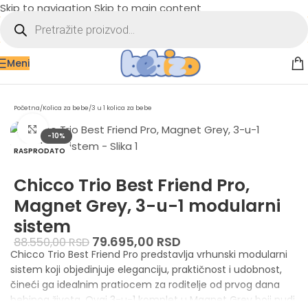
Skip to navigation
Skip to main content
Meni
Početna
/
Kolica za bebe
/
3 u 1 kolica za bebe
Zumiraj sliku
-10%
RASPRODATO
Chicco Trio Best Friend Pro,
Magnet Grey, 3-u-1 modularni
sistem
79.695,00
RSD
88.550,00
RSD
Chicco Trio Best Friend Pro predstavlja vrhunski modularni
sistem koji objedinjuje eleganciju, praktičnost i udobnost,
čineći ga idealnim pratiocem za roditelje od prvog dana
bebinog života. Ovaj 3-u-1 komplet u Magnet Grey boji nudi