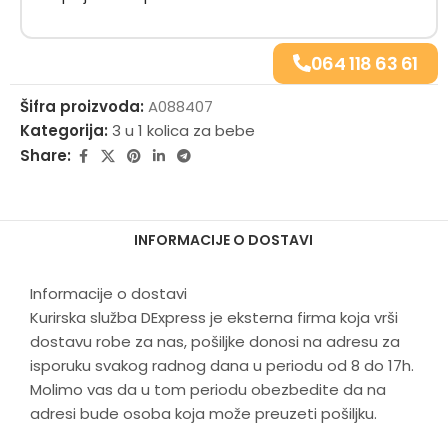
Maksimalna udobnost:
Sedište je reverzibilno (može se
okrenuti ka roditelju ili u smeru vožnje), sa potpuno
podesivim naslonom za leđa u više položaja i podesivim
064 118 63 61
osloncem za noge.
Šta dobijate?
Šifra proizvoda:
A088407
Kategorija:
3 u 1 kolica za bebe
Lagana aluminijumska šasija
Share:
Sedište za kolica koje se transformiše u ravan položaj
Polučvrsta korpa za novorođenče (Light Carrycot)
Kaily autosedište (Grupa 0+, do 13 kg)
Prostrana korpa za kupovinu
INFORMACIJE O DOSTAVI
Zaštitni prečki (bamper) obložen eko-kožom
Tehničke specifikacije
Informacije o dostavi
Kurirska služba DExpress je eksterna firma koja vrši
dostavu robe za nas, pošiljke donosi na adresu za
KARAKTERISTIKA
SPECIFIKACIJA
isporuku svakog radnog dana u periodu od 8 do 17h.
Molimo vas da u tom periodu obezbedite da na
Težina kolica
11.2 kg (šasija sa sedalnim delom)
adresi bude osoba koja može preuzeti pošiljku.