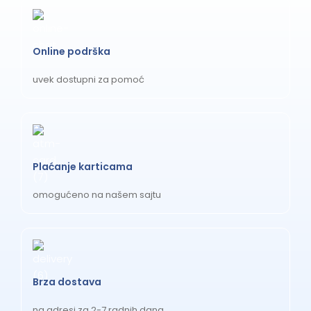
Online podrška
uvek dostupni za pomoć
Plaćanje karticama
omogućeno na našem sajtu
Brza dostava
na adresi za 2-7 radnih dana