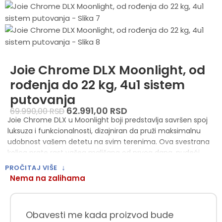
Joie Chrome DLX Moonlight, od
rođenja do 22 kg, 4u1 sistem
putovanja
62.991,00
RSD
69.990,00
RSD
Joie Chrome DLX u Moonlight boji predstavlja savršen spoj
luksuza i funkcionalnosti, dizajniran da pruži maksimalnu
udobnost vašem detetu na svim terenima. Ova svestrana
kolica prate rast vašeg mališana od prvog dana, nudeći
visok nivo prilagodljivosti i elegancije uz prepoznatljiv Joie
↓
PROČITAJ VIŠE
kvalitet.
Nema na zalihama
Karakteristike
Obavesti me kada proizvod bude
Uzrast i nosivost:
Namenjena su deci od rođenja pa sve do