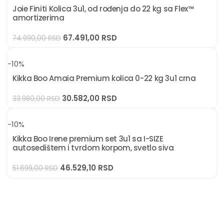
Joie Finiti Kolica 3u1, od rođenja do 22 kg sa Flex™
amortizerima
Aluminijumska šasija i premium
Tip materijala
tekstil
67.491,00
RSD
74.990,00
RSD
-10%
Održavanje i garancija
Kikka Boo Amaia Premium kolica 0-22 kg 3u1 crna
Metalne i plastične delove kolica čistiti vlažnom krpom i
30.582,00
RSD
33.980,00
RSD
blagim deterdžentom, dok se tekstilne navlake mogu prati
ručno u mlakoj vodi radi očuvanja boja i kvaliteta
-10%
materijala. Proizvod dolazi sa standardnom zakonskom
garancijom u trajanju od 24 meseca, koja pokriva fabričke
Kikka Boo Irene premium set 3u1 sa I-SIZE
autosedištem i tvrdom korpom, svetlo siva
nedostatke uz pravilnu upotrebu.
46.529,10
RSD
51.699,00
RSD