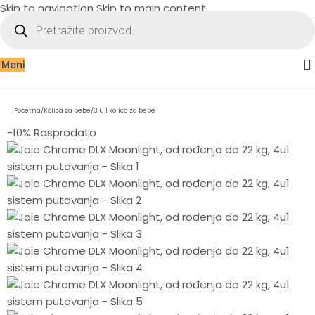
Skip to navigation
Skip to main content
Meni
Početna
/
Kolica za bebe
/
3 u 1 kolica za bebe
-10%
Rasprodato