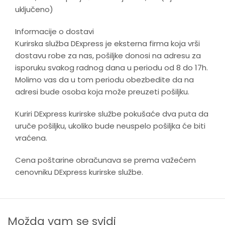
uključeno)
Informacije o dostavi
Kurirska služba DExpress je eksterna firma koja vrši
dostavu robe za nas, pošiljke donosi na adresu za
isporuku svakog radnog dana u periodu od 8 do 17h.
Molimo vas da u tom periodu obezbedite da na
adresi bude osoba koja može preuzeti pošiljku.
Kuriri DExpress kurirske službe pokušaće dva puta da
uruče pošiljku, ukoliko bude neuspelo pošiljka će biti
vraćena.
Cena poštarine obračunava se prema važećem
cenovniku DExpress kurirske službe.
Možda vam se svidi