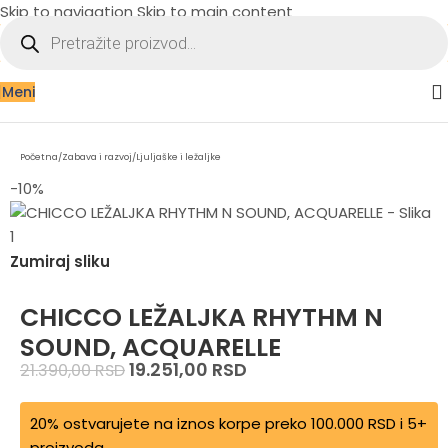
Skip to navigation
Skip to main content
Meni
Početna
/
Zabava i razvoj
/
Ljuljaške i ležaljke
-10%
Zumiraj sliku
CHICCO LEŽALJKA RHYTHM N
SOUND, ACQUARELLE
19.251,00
RSD
21.390,00
RSD
20% ostvarujete na iznos korpe preko 100.000 RSD i 5+
proizvoda