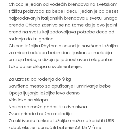
Chicco je jedan od vodećih brendova na svetskom
tržištu proizvoda za bebe i decu i jedan je od deset
najprodavanjih italijanskih brendova u svetu. Snaga
brenda Chicco zasniva se na tome da je ovo jedini
brend na svetu koji zadovoljava potrebe dece od
rođenja do tri godine.
Chicco ležaljka Rhythm n sound je savršena ležaljka
za miran i udoban bebin dan. Ljuškanje i melodija
umiruju bebu, a dizajn je jednostavan i elegantan
tako da se uklapa u svaki enterijer.
Za uzrast: od rođenja do 9 kg
Savršeno mesto za opuštanje i umirivanje bebe
Opcija ljuljanja ležaljke levo desno
Vrlo lako se sklapa
Naslon se može podesiti u dva nivoa
Zvuci prirode i nežne melodije
Za aktivaciju funkcija ležaljke može se koristiti USB
kabal, eksteri punjač ili baterije AA 1,5 V (nije