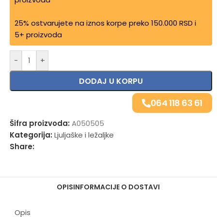
25% ostvarujete na iznos korpe preko 150.000 RSD i
5+ proizvoda
Alternative:
-
+
DODAJ U KORPU
064 118 63 61
Šifra proizvoda:
A050505
Kategorija:
Ljuljaške i ležaljke
Share:
OPIS
INFORMACIJE O DOSTAVI
Opis