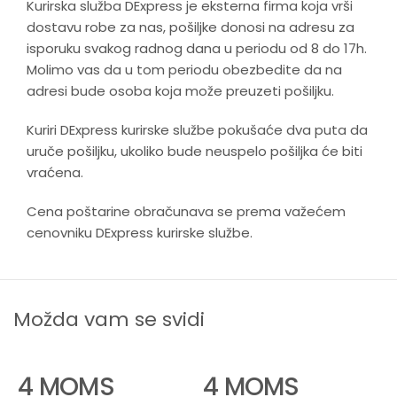
Kurirska služba DExpress je eksterna firma koja vrši
dostavu robe za nas, pošiljke donosi na adresu za
isporuku svakog radnog dana u periodu od 8 do 17h.
Molimo vas da u tom periodu obezbedite da na
adresi bude osoba koja može preuzeti pošiljku.
Kuriri DExpress kurirske službe pokušaće dva puta da
uruče pošiljku, ukoliko bude neuspelo pošiljka će biti
vraćena.
Cena poštarine obračunava se prema važećem
cenovniku DExpress kurirske službe.
Možda vam se svidi
4 MOMS
4 MOMS