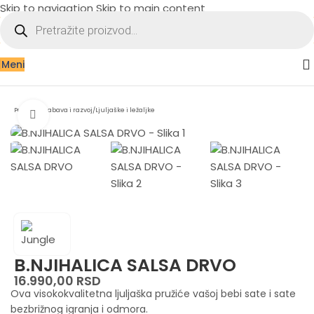
Skip to navigation
Skip to main content
Meni
Početna
/
Zabava i razvoj
/
Ljuljaške i ležaljke
Zumiraj sliku
B.NJIHALICA SALSA DRVO
16.990,00
RSD
Ova visokokvalitetna ljuljaška pružiće vašoj bebi sate i sate
bezbrižnog igranja i odmora.