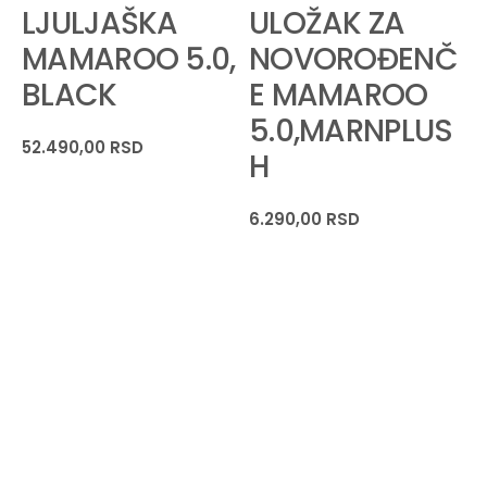
LJULJAŠKA
ULOŽAK ZA
MAMAROO 5.0,
NOVOROĐENČ
BLACK
E MAMAROO
5.0,MARNPLUS
52.490,00
RSD
H
-
6.290,00
RSD
3
3