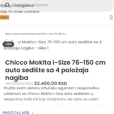
Skip to navigation
Skip to main content
Meni
Početna
/
Auto sedišta
/
Auto sedišta i-size 76-150cm
Zumiraj sliku
-10%
Chicco Mokita i-Size 76-150 cm
auto sedište sa 4 položaja
nagiba
32.400,00
RSD
36.000,00
RSD
Pružite svom detetu vrhunsku sigurnost i neuporedivu
udobnost sa Chicco Mokita i-Size auto sedištem u
elegantnoj India Ink boji. Dizajnirano da raste sa vašim
mališanom od 15 meseci do otprilike 12 godina, ovo sedište
nudi najsavremenije bezbednosne standarde i prilagodljive
↓
PROČITAJ VIŠE