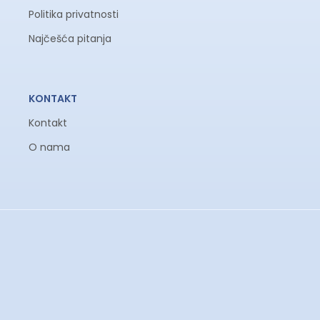
Politika privatnosti
Chicco Mokita i-Size auto sedište (India Ink)
Najčešća pitanja
Mekani redukcioni uložak za novorođenčad (76-87 cm)
Uputstvo za upotrebu i instalaciju
KONTAKT
Kontakt
O nama