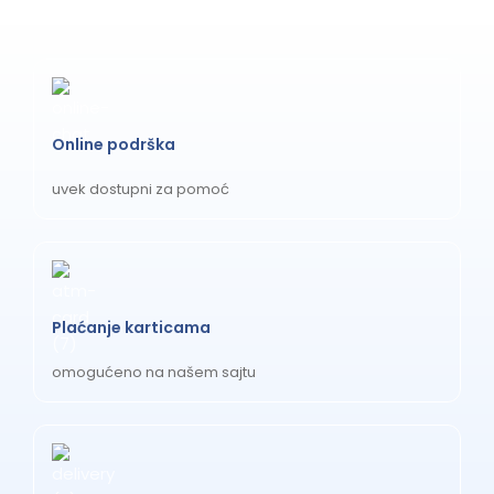
naslona za glavu i nagiba sedišta je intuitivno,
omogućavajući brze promene u skladu sa potrebama
deteta.
Tehničke specifikacije
Online podrška
Model
BABYAUTO A-S MAKA
uvek dostupni za pomoć
Standard
ECE R129/03 (i-Size)
Visina/težina
76-150 cm / 9-36 kg
deteta
Plaćanje karticama
Dimenzije (D x
48 cm x 44 cm x 58 cm (otvoreno,
omogućeno na našem sajtu
Š x V)
bez pakovanja)
Težina
Približno 9.6 kg
proizvoda