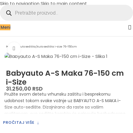
Skip to navigation
Skip to main content
Meni
Početna
/
Auto sedišta
/
Auto sedišta i-size 76-150cm
Zumiraj sliku
Babyauto A-S Maka 76-150 cm
i-Size
31.250,00
RSD
Pružite svom detetu vrhunsku zaštitu i besprekornu
udobnost tokom svake vožnje uz BABYAUTO A-S MAKA i-
Size auto-sedište. Dizajnirano da raste sa vašim
mališanom, ovo sedište kombinuje najnovije bezbednosne
standarde sa promišljenim karakteristikama, osiguravajući
↓
PROČITAJ VIŠE
miran put i vama i vašem detetu.