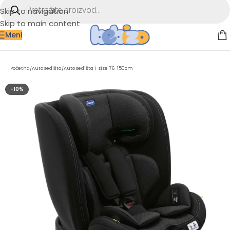
Skip to navigation
Skip to main content
Meni
Početna
/
Auto sedišta
/
Auto sedišta i-size 76-150cm
-10%