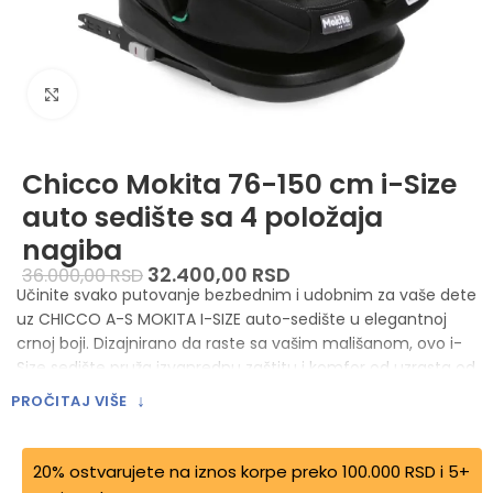
Zumiraj sliku
Chicco Mokita 76-150 cm i-Size
auto sedište sa 4 položaja
nagiba
32.400,00
RSD
36.000,00
RSD
Učinite svako putovanje bezbednim i udobnim za vaše dete
uz CHICCO A-S MOKITA I-SIZE auto-sedište u elegantnoj
crnoj boji. Dizajnirano da raste sa vašim mališanom, ovo i-
Size sedište pruža izvanrednu zaštitu i komfor od uzrasta od
15 meseci pa sve do 12 godina, osiguravajući miran um
↓
PROČITAJ VIŠE
roditeljima i prijatnu vožnju deci.
Karakteristike proizvoda
20% ostvarujete na iznos korpe preko 100.000 RSD i 5+