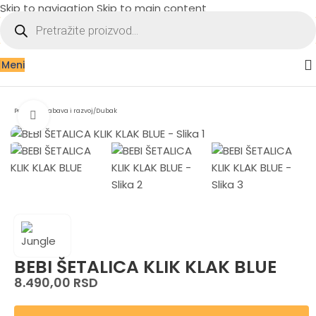
Skip to navigation
Skip to main content
Meni
Početna
/
Zabava i razvoj
/
Dubak
Zumiraj sliku
BEBI ŠETALICA KLIK KLAK BLUE
8.490,00
RSD