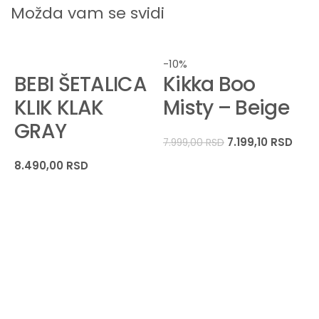
Možda vam se svidi
-10%
BEBI ŠETALICA
Kikka Boo
KLIK KLAK
Misty – Beige
GRAY
7.199,10
RSD
7.999,00
RSD
8.490,00
RSD
-
7