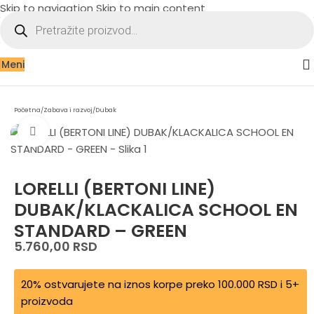
Skip to navigation
Skip to main content
Meni
Početna
/
Zabava i razvoj
/
Dubak
Zumiraj sliku
LORELLI (BERTONI LINE)
DUBAK/KLACKALICA SCHOOL EN
STANDARD – GREEN
5.760,00
RSD
20% ostvarujete na iznos korpe preko 100.000 RSD i 5+
proizvoda