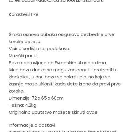
Lorelli Dubak/Klackalica School EB-Standart
Karakteristike:
Široka osnova dubaka osigurava bezbedne prve
korake deteta.
Visina sedišta se podešava.
Muzički panel.
Baza napravljena po Evropskim standardima.
Ivice baze dubka se mogu zaokrenuti i pretvoriti u
klackalicu, u dnu baze se nalazi i platno koje se
kasnije moze ukloniti kada dete krene da pravi prve
korake.
Dimenzije: 72 x 65 x 60cm
Težina: 4.2kg
Originalno uputstvo možete skinuti ovde.
Informacije o dostavi