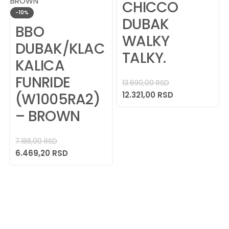
CHICCO
-10%
DUBAK
BBO
WALKY
DUBAK/KLAC
TALKY.
KALICA
FUNRIDE
13.690,00
RSD
(W1005RA2)
12.321,00
RSD
– BROWN
7.188,00
RSD
6.469,20
RSD