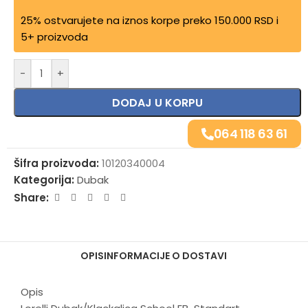
25% ostvarujete na iznos korpe preko 150.000 RSD i
5+ proizvoda
-
+
DODAJ U KORPU
064 118 63 61
Šifra proizvoda:
10120340004
Kategorija:
Dubak
Share:
OPIS
INFORMACIJE O DOSTAVI
Opis