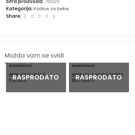
Šifra proizvoda:
761023
Kategorija:
Kadice za bebe
Share:
Možda vam se svidi
RASPRODATO
RASPRODATO
BEBEJOU KADICA
BEBEJOU KADICA SWEET
PATKICE
BUTTERFLY