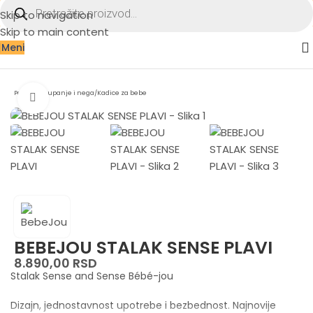
Skip to navigation
Skip to main content
Meni
Početna
/
Kupanje i nega
/
Kadice za bebe
Zumiraj sliku
BEBEJOU STALAK SENSE PLAVI
8.890,00
RSD
Stalak Sense and Sense Bébé-jou
Dizajn, jednostavnost upotrebe i bezbednost. Najnovije