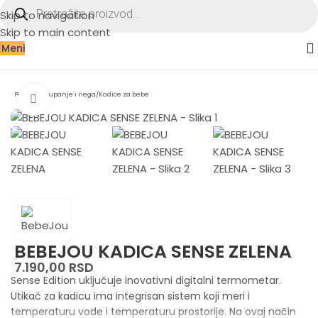
Skip to navigation
Skip to main content
Meni
Početna
/
Kupanje i nega
/
Kadice za bebe
Zumiraj sliku
BEBEJOU KADICA SENSE ZELENA
7.190,00
RSD
Sense Edition uključuje inovativni digitalni termometar.
Utikač za kadicu ima integrisan sistem koji meri i
temperaturu vode i temperaturu prostorije. Na ovaj način