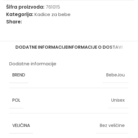
Šifra proizvoda:
761015
Kategorija:
Kadice za bebe
Share:
DODATNE INFORMACIJE
INFORMACIJE O DOSTAVI
Dodatne informacije
BREND
BebeJou
POL
Unisex
VELIČINA
Bez veličine