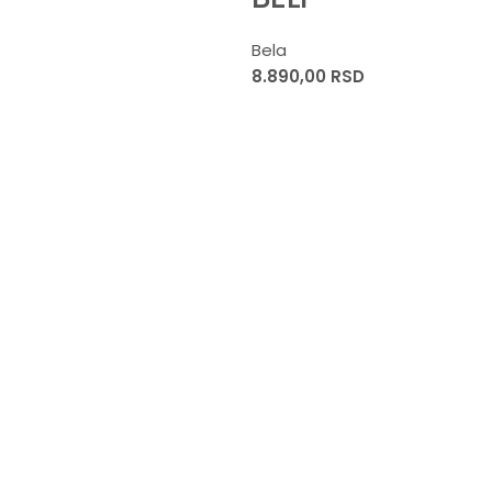
Bela
8.890,00
RSD
S
8