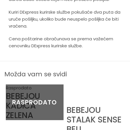
Kuriri DExpress kurirske službe pokušaće dva puta da
uruče pošiljku, ukoliko bude neuspelo pošiljka će biti
vraćena.
Cena poštarine obračunava se prema važećem
cenovniku DExpress kurirske službe.
Možda vam se svidi
Rasprodato
BEBEJOU
KADICA
BEBEJOU
ZELENA
STALAK SENSE
BELI