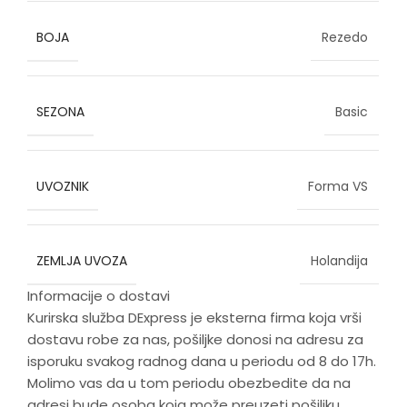
BOJA
Rezedo
SEZONA
Basic
UVOZNIK
Forma VS
ZEMLJA UVOZA
Holandija
Informacije o dostavi
Kurirska služba DExpress je eksterna firma koja vrši
dostavu robe za nas, pošiljke donosi na adresu za
isporuku svakog radnog dana u periodu od 8 do 17h.
Molimo vas da u tom periodu obezbedite da na
adresi bude osoba koja može preuzeti pošiljku.