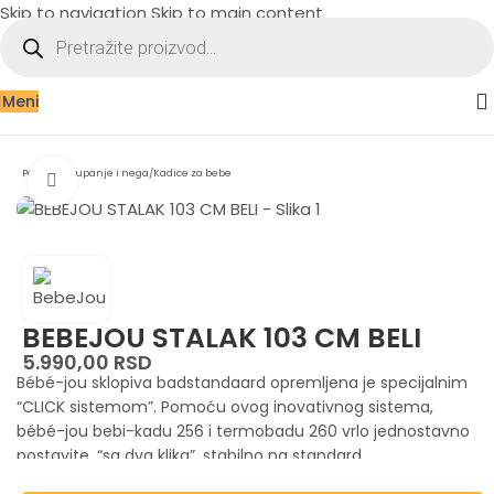
Skip to navigation
Skip to main content
Meni
Početna
/
Kupanje i nega
/
Kadice za bebe
Zumiraj sliku
BEBEJOU STALAK 103 CM BELI
5.990,00
RSD
Bébé-jou sklopiva badstandaard opremljena je specijalnim
“CLICK sistemom”.
Pomoću ovog inovativnog sistema,
bébé-jou bebi-kadu 256 i termobadu 260 vrlo jednostavno
postavite, “sa dva klika”, stabilno na standard.