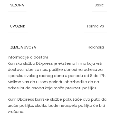
SEZONA
Basic
UVOZNIK
Forma VS
ZEMLJA UVOZA
Holandija
Informacije o dostavi
Kurirska služba DExpress je eksterna firma koja vrši
dostavu robe za nas, pošiljke donosi na adresu za
isporuku svakog radnog dana u periodu od 8 do 17h.
Molimo vas da u tom periodu obezbedite da na
adresi bude osoba koja može preuzeti pošiljku.
Kuriri DExpress kurirske službe pokušaće dva puta da
uruče pošiljku, ukoliko bude neuspelo pošiljka će biti
vraćena.