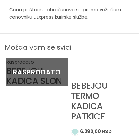
Cena poštarine obračunava se prema važećem
cenovniku DExpress kurirske službe.
Možda vam se svidi
Rasprodato
BEBEJOU
KADICA SLON
BEBEJOU
TERMO
KADICA
PATKICE
6.290,00
RSD