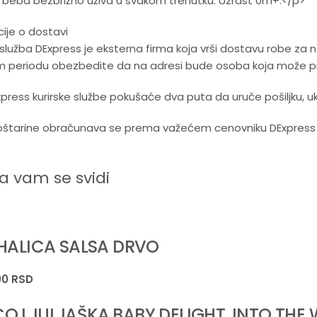
 beba bezbrižno uživa u svakom trenutku. Uzrast 0m+.</p>
ije o dostavi
 služba DExpress je eksterna firma koja vrši dostavu robe za
m periodu obezbedite da na adresi bude osoba koja može pre
Express kurirske službe pokušaće dva puta da uruče pošiljku, u
štarine obračunava se prema važećem cenovniku DExpress ku
 vam se svidi
IHALICA SALSA DRVO
00
RSD
O LJULJAŠKA BABY DELIGHT, INTO THE 