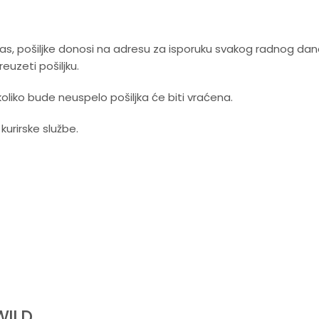
 nas, pošiljke donosi na adresu za isporuku svakog radnog da
uzeti pošiljku.
koliko bude neuspelo pošiljka će biti vraćena.
rirske službe.
WILD