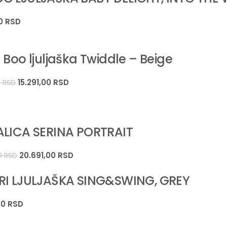
00
RSD
 Boo ljuljaška Twiddle – Beige
15.291,00
RSD
0
RSD
ALICA SERINA PORTRAIT
20.691,00
RSD
00
RSD
RI LJULJAŠKA SING&SWING, GREY
00
RSD