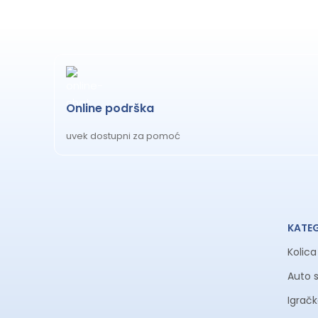
Online podrška
uvek dostupni za pomoć
KATE
Kolic
Auto 
Igrač