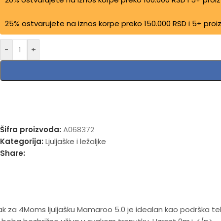
25% ostvarujete na iznos korpe preko 150.000 RSD i 5+ pro
-
+
Šifra proizvoda:
A068372
Kategorija:
Ljuljaške i ležaljke
Share:
ak za 4Moms ljuljašku Mamaroo 5.0 je idealan kao podrška t