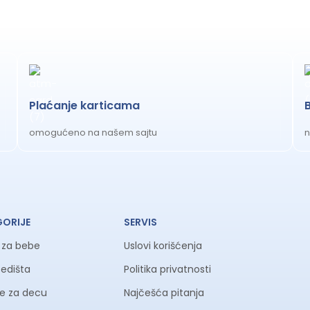
Plaćanje karticama
omogućeno na našem sajtu
n
GORIJE
SERVIS
a za bebe
Uslovi korišćenja
sedišta
Politika privatnosti
ke za decu
Najčešća pitanja