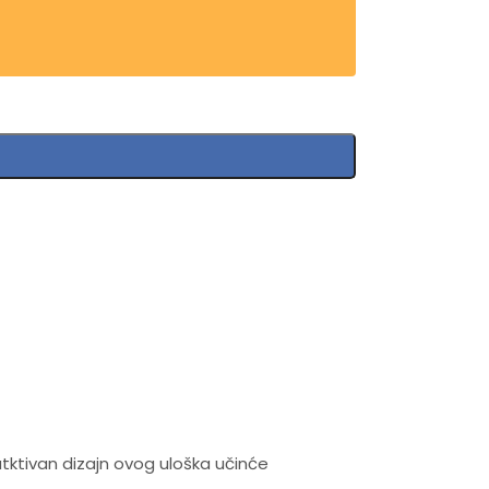
ktivan dizajn ovog uloška učinće