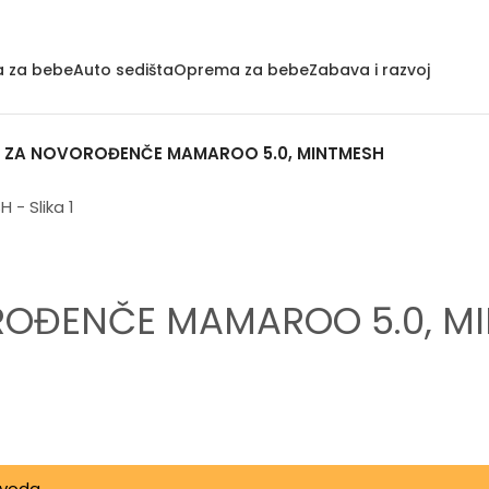
a za bebe
Auto sedišta
Oprema za bebe
Zabava i razvoj
 ZA NOVOROĐENČE MAMAROO 5.0, MINTMESH
ROĐENČE MAMAROO 5.0, M
zvoda