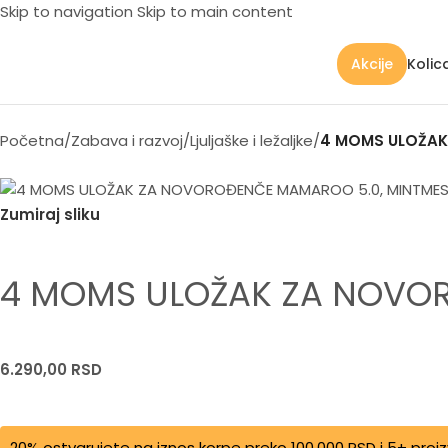
Skip to navigation
Skip to main content
Kolic
Akcije
Početna
/
Zabava i razvoj
/
Ljuljaške i ležaljke
/
4 MOMS ULOŽAK
Zumiraj sliku
4 MOMS ULOŽAK ZA NOVO
6.290,00
RSD
20% ostvarujete na iznos korpe preko 100.000 RSD i 5+ proi