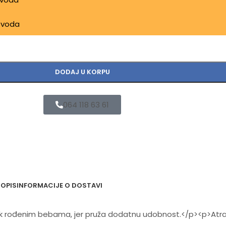
izvoda
DODAJ U KORPU
064 118 63 61
OPIS
INFORMACIJE O DOSTAVI
ek rođenim bebama, jer pruža dodatnu udobnost.</p><p>Atrat