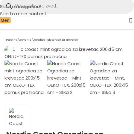
Skip to navigation
Skip to main content
Meni
Početna
/
Spavanje
/
Ogradice i pletenice za krevetac
Zumiraj sliku