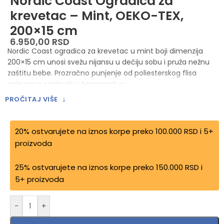
Nordic Coast Ogradica za
krevetac – Mint, OEKO-TEX,
200×15 cm
6.950,00
RSD
Nordic Coast ogradica za krevetac u mint boji dimenzija
200×15 cm unosi svežu nijansu u dečiju sobu i pruža nežnu
zaštitu bebe. Prozračno punjenje od poliesterskog flisa
osigurava optimalnu temperaturu.
↓
PROČITAJ VIŠE
Boja: mint, nordijski dizajn
Dimenzije: 200×15 cm
Materijal: 100% pamuk, OEKO-TEX® Standard 100
20% ostvarujete na iznos korpe preko 100.000 RSD i 5+
Punjenje: 100% prozračni poliesterski flis, OEKO-TEX®
proizvoda
Pranje u mašini na 30°C
25% ostvarujete na iznos korpe preko 150.000 RSD i
5+ proizvoda
Alternative:
-
+