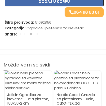
DODAJ U KORPU
064 118 63 61
Šifra proizvoda:
51092856
Kategorija:
Ogradice i pletenice za krevetac
Share:
Možda vam se svidi
Jollein Ogradica za
Nordic Coast Gnezdo
krevetac – Bela pletena,
sa pletenicom – Bela,
180x30x2 cm
OEKO-TEX, za