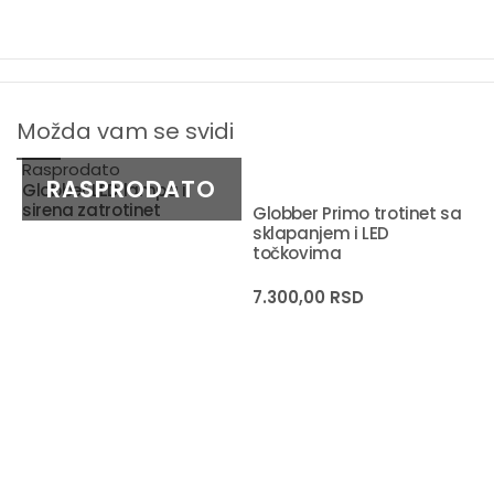
Dimenzije guralice: 27 x 53 x 92-101cm (prednji uptavljač na
visini 50cm, sedalni deo na visini 33cm)
Dimenzije trotineta: 27 x 53 x 71-91cm
Možda vam se svidi
Rasprodato
Globber LED lampa i
sirena zatrotinet
Globber Primo trotinet sa
sklapanjem i LED
točkovima
7.300,00
RSD
-
R
L
B
8