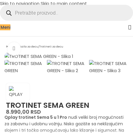
Skip to navigation
Skip to main content
Meni
Početna
/
Vozila za decu
/
Trotineti za decu
Zumiraj sliku
TROTINET SEMA GREEN
8.990,00
RSD
Qplay trotinet Sema 5 u 1 Pro
nudi veliki broj mogućnosti
za zabavnu i udobnu vožnju. Nisko gazište sa neklizajućim
slojem i tri točka omogućavaju lako klizanje i sigurnost. Na