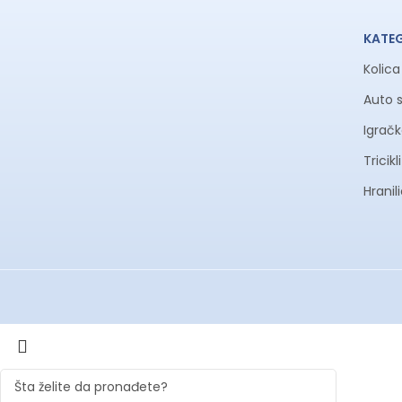
KATE
Kolic
Auto 
Igrač
Tricik
Hranil