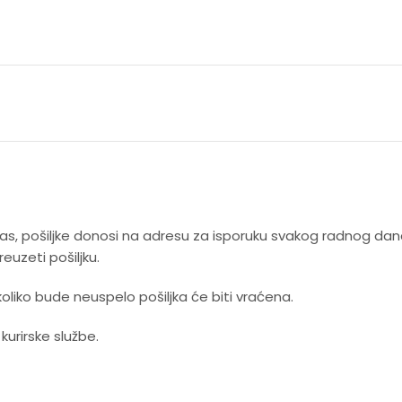
 nas, pošiljke donosi na adresu za isporuku svakog radnog da
uzeti pošiljku.
koliko bude neuspelo pošiljka će biti vraćena.
rirske službe.