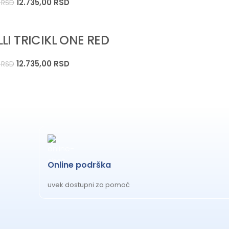
12.735,00
RSD
0
RSD
LI TRICIKL ONE RED
12.735,00
RSD
0
RSD
Online podrška
uvek dostupni za pomoć