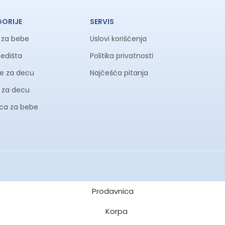
GORIJE
SERVIS
a za bebe
Uslovi korišćenja
sedišta
Politika privatnosti
ke za decu
Najčešća pitanja
li za decu
ica za bebe
Prodavnica
Korpa