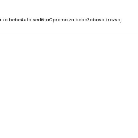
a za bebe
Auto sedišta
Oprema za bebe
Zabava i razvoj