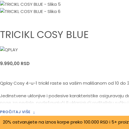
TRICIKL COSY BLUE
9.990,00
RSD
Qplay Cosy 4-u-1 tricikl raste sa vašim mališanom od 10 do 
Jedinstvene uklonjive i podesive karakteristike osiguravaju 
noge za pedale, podešavajući ili uklanjajući roditeljsku ručk
↓
PROČITAJ VIŠE
Faza 1: Sa 10 meseci beba može bezbedno da koristi oslonac 
20% ostvarujete na iznos korpe preko 100.000 RSD i 5+ proi
podstavljenog sedišta sa visokim naslonom.