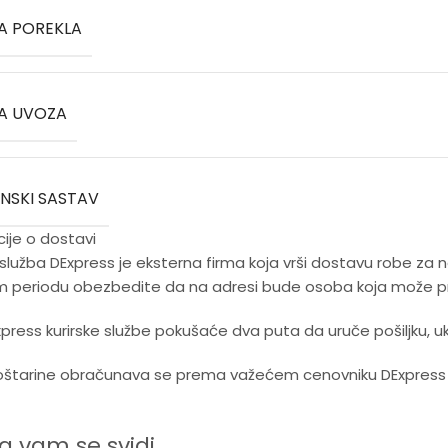
A POREKLA
A UVOZA
INSKI SASTAV
ije o dostavi
 služba DExpress je eksterna firma koja vrši dostavu robe za
m periodu obezbedite da na adresi bude osoba koja može pre
Express kurirske službe pokušaće dva puta da uruče pošiljku, u
štarine obračunava se prema važećem cenovniku DExpress ku
 vam se svidi