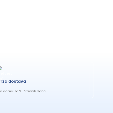
Brza dostava
a adresi za 2-7 radnih dana