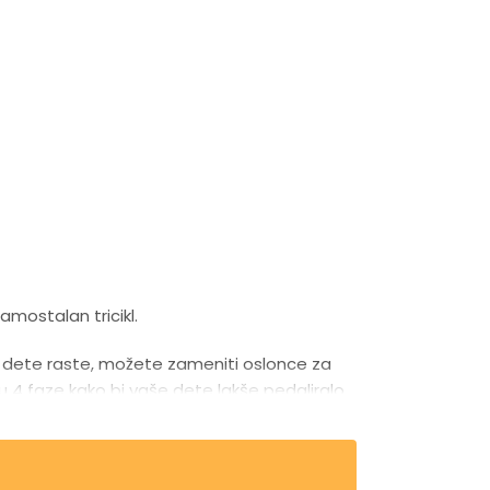
mostalan tricikl.
še dete raste, možete zameniti oslonce za
a u 4 faze kako bi vaše dete lakše pedaliralo.
sigurnosnih pojaseva u 5 tačaka i podršku