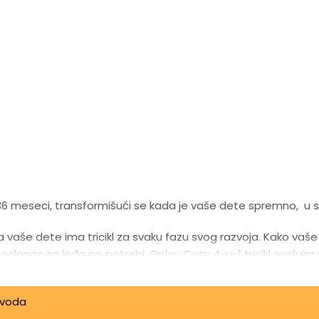
36 meseci, transformišući se kada je vaše dete spremno, u sa
da vaše dete ima tricikl za svaku fazu svog razvoja. Kako va
u i oslonac za leđa po potrebi. Qplay Cosy 4-u-1 tricikl evoluir
za noge u režimu pod kontrolom roditelja. Imaće sigurnost 
zvoda