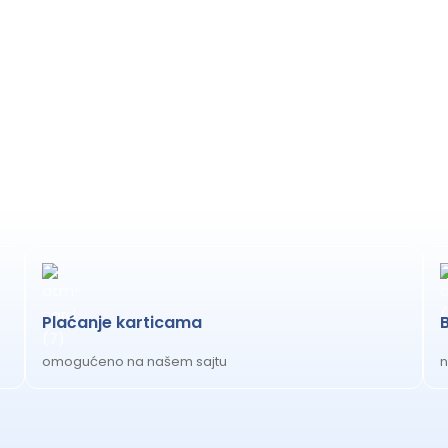
Plaćanje karticama
omogućeno na našem sajtu
n