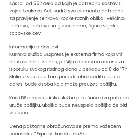
sastoji od 552 dela od kojih je potrebno sastaviti
vojne tenkove. Set sadrži sve elemente potrebne
za pravljenje tenkova: kocke raznih oblika i veličina,
točkove, točkove sa gusenicama, figure vojnika,
topovske cevi…
Informacije o dostavi
Kurirska služba DExpress je eksterna firma koja vrši
dostavu robe za nas, pošiljke donosi na adresu za
isporuku svakog radnog dana u periodu od 8 do 17h.
Molimo vas da u tom periodu obezbedite da na
adresi bude osoba koja može preuzeti pošiljku.
Kuriri DExpress kurirske službe pokušaće dva puta da
uruče pošiljku, ukoliko bude neuspelo pošiljka će biti
vraćena.
Cena poštarine obračunava se prema važećem
cenovniku DExpress kurirske službe.