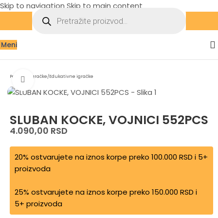
Skip to navigation
Skip to main content
Meni
Početna
/
Igračke
/
Edukativne igračke
Zumiraj sliku
SLUBAN KOCKE, VOJNICI 552PCS
4.090,00
RSD
20% ostvarujete na iznos korpe preko 100.000 RSD i 5+
proizvoda
25% ostvarujete na iznos korpe preko 150.000 RSD i
5+ proizvoda