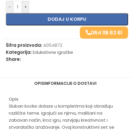
-
+
DODAJ U KORPU
064 118 63 61
Šifra proizvoda:
A054872
Kategorija:
Edukativne igračke
Share:
OPIS
INFORMACIJE O DOSTAVI
Opis
Sluban kocke dolaze u kompletima koji obrađuju
različite teme. Igrajući se njima, mališani na
zabavan način, kroz igru, razvijaju kreativnost i
stvaralačko izražavanje. Ovaj konstruktivni set se