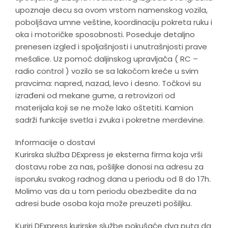
upoznaje decu sa ovom vrstom namenskog vozila,
poboljšava umne veštine, koordinaciju pokreta ruku i
oka i motoričke sposobnosti. Poseduje detaljno
prenesen izgled i spoljašnjosti i unutrašnjosti prave
mešalice. Uz pomoć daljinskog upravljača ( RC –
radio control ) vozilo se sa lakoćom kreće u svim
pravcima: napred, nazad, levo i desno. Točkovi su
izrađeni od mekane gume, a retrovizori od
materijala koji se ne može lako oštetiti. Kamion
sadrži funkcije svetla i zvuka i pokretne merdevine.
Informacije o dostavi
Kurirska služba DExpress je eksterna firma koja vrši
dostavu robe za nas, pošiljke donosi na adresu za
isporuku svakog radnog dana u periodu od 8 do 17h.
Molimo vas da u tom periodu obezbedite da na
adresi bude osoba koja može preuzeti pošiljku.
Kuriri DExpress kurirske službe pokušaće dva puta da