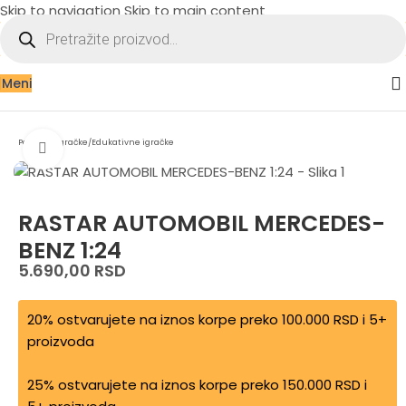
Skip to navigation
Skip to main content
Meni
Početna
/
Igračke
/
Edukativne igračke
Zumiraj sliku
RASTAR AUTOMOBIL MERCEDES-
BENZ 1:24
5.690,00
RSD
20% ostvarujete na iznos korpe preko 100.000 RSD i 5+
proizvoda
25% ostvarujete na iznos korpe preko 150.000 RSD i