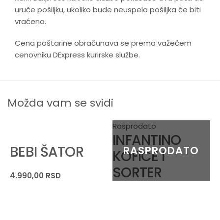
uruče pošiljku, ukoliko bude neuspelo pošiljka će biti
vraćena.
Cena poštarine obračunava se prema važećem
cenovniku DExpress kurirske službe.
Možda vam se svidi
Rasprodato
INFANTINO
BEBI ŠATOR
KOFICE I
SORTER
4.990,00
RSD