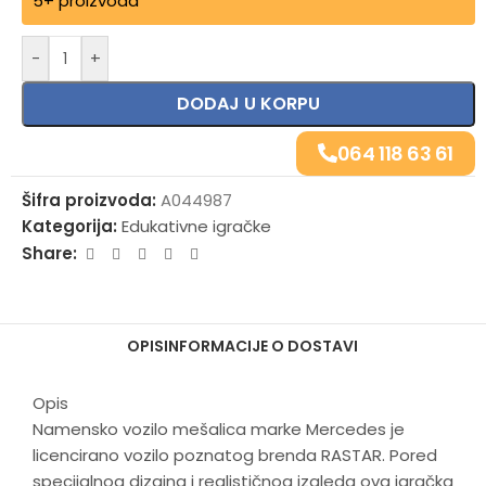
5+ proizvoda
-
+
DODAJ U KORPU
064 118 63 61
Šifra proizvoda:
A044987
Kategorija:
Edukativne igračke
Share:
OPIS
INFORMACIJE O DOSTAVI
Opis
Namensko vozilo mešalica marke Mercedes je
licencirano vozilo poznatog brenda RASTAR. Pored
specijalnog dizajna i realističnog izgleda ova igračka