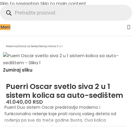
Skip to navigation
Skip to main content
Meni
Početna
/
Kolica za bebe
/
Dečija kolica 2 u 1
Zumiraj sliku
Puerri Oscar svetlo siva 2 u 1
sistem kolica sa auto-sedištem
41.040,00
RSD
Puerri Duo sistem Oscar predstavlja moderno i
funkcionalno rešenje koje prati razvoj vašeg deteta od
rođenja pa sve do treće godine života. Ova kolica
kombinuju elegantan dizajn u svetlo sivoj boji sa izuzetnom