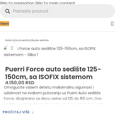
Skip to navigation
Skip to main content
Meni
Početna
/
Auto sedišta
/
Buster sedište
Zumiraj sliku
Puerri Force auto sedište 125-
150cm, sa ISOFIX sistemom
4.150,00
RSD
Omogućite vašem detetu maksimalnu sigurnost i
udobnost na svakom putovanju uz Puerri Auto sedište
Force, dizajnirano za decu visine od 125 do 150 cm. Ovo
sedište predstavlja idealno rešenje za prelazak iz manjih
auto-sedišta, pružajući pouzdanu zaštitu i komfor koji raste
↓
PROČITAJ VIŠE