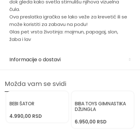
dok gleda kako svetla stimulišu njihova vizuelna
čula.
Ova preslatka igračka se lako veže za krevetić ili se
može koristiti za zabavu na podu!
Glas pet vrsta životinja: majmun, papagaj, slon,
žaba i lav
Informacije o dostavi
Možda vam se svidi
BEBI ŠATOR
BIBA TOYS GIMNASTIKA
DŽUNGLA
4.990,00
RSD
6.950,00
RSD