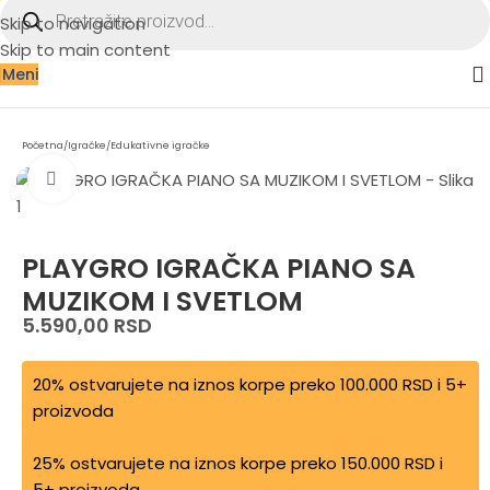
Skip to navigation
Skip to main content
Meni
Početna
/
Igračke
/
Edukativne igračke
Zumiraj sliku
PLAYGRO IGRAČKA PIANO SA
MUZIKOM I SVETLOM
5.590,00
RSD
20% ostvarujete na iznos korpe preko 100.000 RSD i 5+
proizvoda
25% ostvarujete na iznos korpe preko 150.000 RSD i
5+ proizvoda