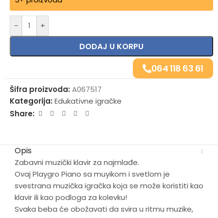
Alternative:
-
+
DODAJ U KORPU
064 118 63 61
Šifra proizvoda:
A067517
Kategorija:
Edukativne igračke
Share:
Opis
Zabavni muzički klavir za najmlađe.
Ovaj Playgro Piano sa muyikom i svetlom je
svestrana muzička igračka koja se može koristiti kao
klavir ili kao podloga za kolevku!
Svaka beba će obožavati da svira u ritmu muzike,