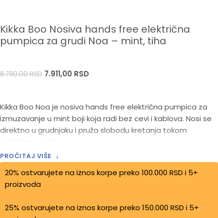
Kikka Boo Nosiva hands free električna
pumpica za grudi Noa – mint, tiha
7.911,00
RSD
8.790,00
RSD
Kikka Boo Noa je nosiva hands free električna pumpica za
izmuzavanje u mint boji koja radi bez cevi i kablova. Nosi se
direktno u grudnjaku i pruža slobodu kretanja tokom
celokupne sesije.
↓
PROČITAJ VIŠE
Tip: nosiva hands free električna pumpica za izmuzavanje
20% ostvarujete na iznos korpe preko 100.000 RSD i 5+
Boja: mint
proizvoda
Bez cevi i kablova – sloboda kretanja
Tihi motor, punjiva baterija
25% ostvarujete na iznos korpe preko 150.000 RSD i 5+
BPA-free materijali