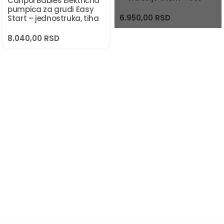
Canpol Babies Električna
pumpica za grudi Easy
6.950,00
RSD
Start – jednostruka, tiha
8.040,00
RSD