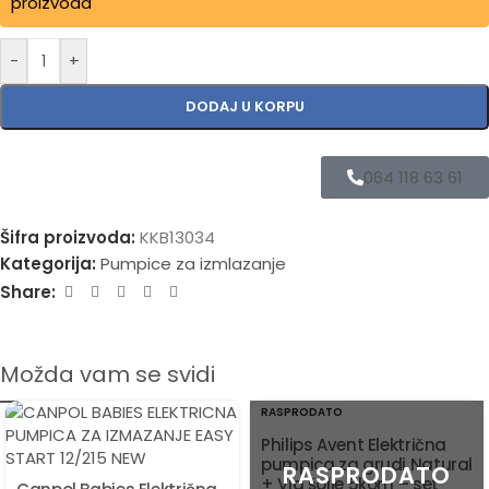
proizvoda
-
+
DODAJ U KORPU
064 118 63 61
Šifra proizvoda:
KKB13034
Kategorija:
Pumpice za izmlazanje
Share:
Možda vam se svidi
RASPRODATO
Philips Avent Električna
pumpica za grudi Natural
+ Via šolje 5kom – set