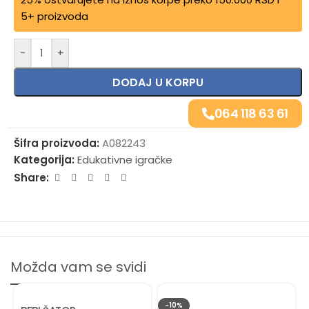
5+ proizvoda
-
+
DODAJ U KORPU
064 118 63 61
Šifra proizvoda:
A082243
Kategorija:
Edukativne igračke
Share:
Možda vam se svidi
-10%