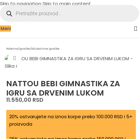
Skip to navigation
Skip to main content
Meni
Početna
/
Igračke
/
Edukativne igračke
Zumiraj sliku
NATTOU BEBI GIMNASTIKA ZA
IGRU SA DRVENIM LUKOM
11.550,00
RSD
20% ostvarujete na iznos korpe preko 100.000 RSD i 5+
proizvoda
25% ostvarujete na iznos korpe preko 150.000 RSD i