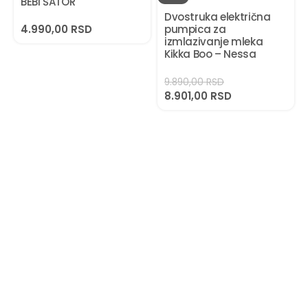
BEBI ŠATOR
Dvostruka električna
4.990,00
RSD
pumpica za
izmlazivanje mleka
Kikka Boo – Nessa
9.890,00
RSD
8.901,00
RSD