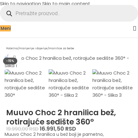
Skip to navigation
Skip to main content
Meni
Početna
/
Hranjenje i dojenje
/
Hranilice za bebe
Zumiraj sliku
-15%
Muuvo Choc 2 hranilica bež,
rotirajuće sedište 360°
16.991,50
RSD
19.990,00
RSD
Muuvo Choc 2 hranilica u bež boji je pametno,