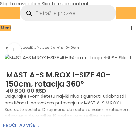
Skip to navigation
Skip to main content
Meni
Početna
/
Auto sedišta
/
Auto sedišta i-size 40-150cm
Zumiraj sliku
MAST A-S M.ROX I-SIZE 40-
150cm, rotacija 360°
46.800,00
RSD
Osigurajte svom detetu najviši nivo sigurnosti, udobnosti i
praktičnosti na svakom putovanju uz MAST A-S M.ROX i-
Size auto sedište. Dizajnirano da raste sa vašim mališanom
od rođenja do otprilike 12 godina, ovo sedište pruža
bezbrižnost roditeljima zahvaljujući usklađenosti sa
↓
PROČITAJ VIŠE
najstrožim sigurnosnim standardima i inovativnim