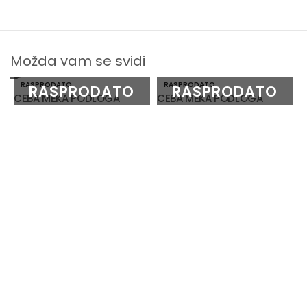
Možda vam se svidi
RASPRODATO
RASPRODATO
CEBA MEKA PODLOGA
CEBA MEKA PODLOGA
C
N