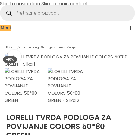
Skip to navigation
Skip to main content
Meni
Početna
/
Kupanje i nega
/
Podloge za presvlačenje
Zumiraj sliku
-10%
LORELLI TVRDA PODLOGA ZA
POVIJANJE COLORS 50*80