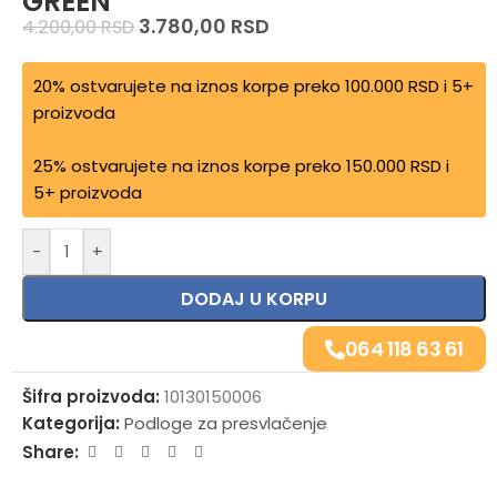
GREEN
3.780,00
RSD
4.200,00
RSD
20% ostvarujete na iznos korpe preko 100.000 RSD i 5+
proizvoda
25% ostvarujete na iznos korpe preko 150.000 RSD i
5+ proizvoda
-
+
DODAJ U KORPU
064 118 63 61
Šifra proizvoda:
10130150006
Kategorija:
Podloge za presvlačenje
Share: