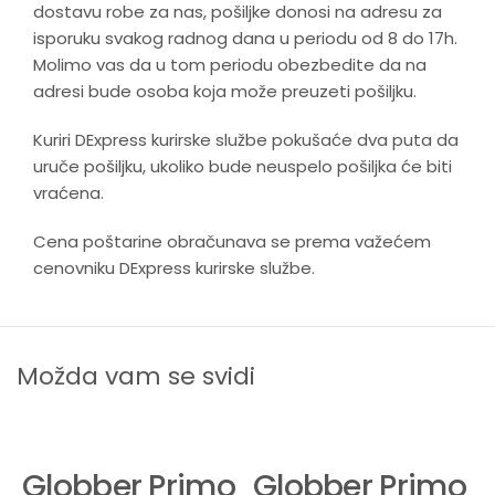
dostavu robe za nas, pošiljke donosi na adresu za
isporuku svakog radnog dana u periodu od 8 do 17h.
Molimo vas da u tom periodu obezbedite da na
adresi bude osoba koja može preuzeti pošiljku.
Kuriri DExpress kurirske službe pokušaće dva puta da
uruče pošiljku, ukoliko bude neuspelo pošiljka će biti
vraćena.
Cena poštarine obračunava se prema važećem
cenovniku DExpress kurirske službe.
Možda vam se svidi
Globber Primo
Globber Primo