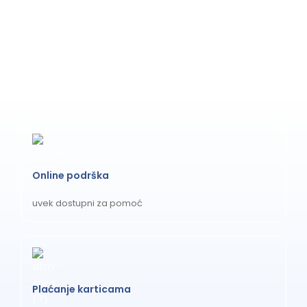
6
Online podrška
uvek dostupni za pomoć
Plaćanje karticama