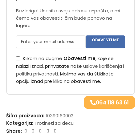
Bez brige! Unesite svoju adresu e-pošte, a mi
ćemo vas obavestiti čim bude ponovo na
lageru.
OBAVESTI ME
Klikom na dugme
Obavesti me
, koje se
nalazi iznad, prihvatate naše
uslove korišćenja
i
politiku privatnosti
. Molimo vas da štiklirate
opciju iznad pre klika na obavesti me.
064 118 63 61
Šifra proizvoda:
10390160002
Kategorija:
Trotineti za decu
Share: