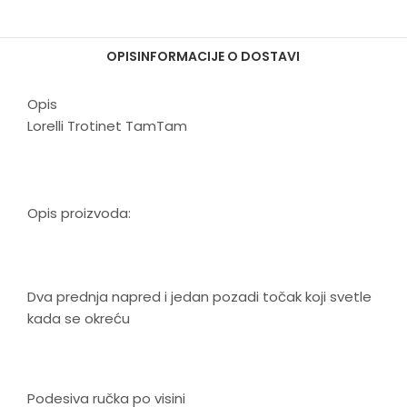
OPIS
INFORMACIJE O DOSTAVI
Opis
Lorelli Trotinet TamTam
Opis proizvoda:
Dva prednja napred i jedan pozadi točak koji svetle
kada se okreću
Podesiva ručka po visini