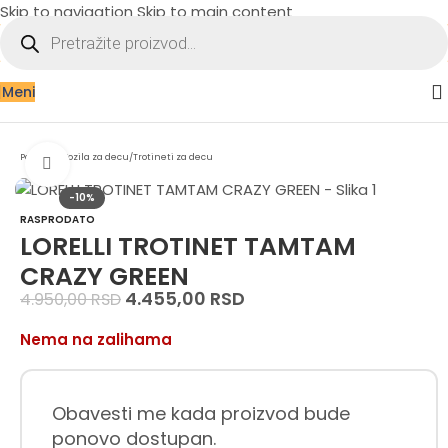
Skip to navigation
Skip to main content
Meni
Početna
/
Vozila za decu
/
Trotineti za decu
Zumiraj sliku
-10%
RASPRODATO
LORELLI TROTINET TAMTAM
CRAZY GREEN
4.455,00
RSD
4.950,00
RSD
Nema na zalihama
Obavesti me kada proizvod bude
ponovo dostupan.