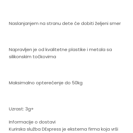
Naslanjanjem na stranu dete će dobiti željeni smer
Napravljen je od kvalitetne plastike i metala sa
silikonskim točkovima
Maksimalno opterećenje do 50kg
Uzrast: 3g+
Informacije o dostavi
Kurirska služba DExpress je eksterna firma koja vrši