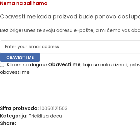
Nema na zalihama
Obavesti me kada proizvod bude ponovo dostupa
Bez brige! Unesite svoju adresu e-pošte, a mi ćemo vas ob
OBAVESTI ME
Klikom na dugme
Obavesti me
, koje se nalazi iznad, pr
obavesti me.
Šifra proizvoda:
10050121503
Kategorija:
Tricikli za decu
Share: