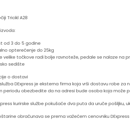
čiji Tricikl A28
izvoda:
st od 3 do 5 godine
lno opterećenje do 25kg
e velike točkove radi bolje ravnoteže, pedale se nalaze n
ko sedište
ije o dostavi
 služba DExpress je eksterna firma koja vrši dostavu robe za
m periodu obezbedite da na adresi bude osoba koja može pre
Express kurirske službe pokušaće dva puta da uruče pošiljku, u
štarine obračunava se prema važećem cenovniku DExpress ku