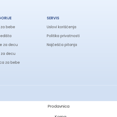
GORIJE
SERVIS
a za bebe
Uslovi korišćenja
sedišta
Politika privatnosti
ke za decu
Najčešća pitanja
li za decu
ica za bebe
Prodavnica
Korpa