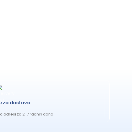
Brza dostava
a adresi za 2-7 radnih dana