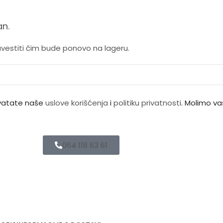
n.
avestiti čim bude ponovo na lageru.
ihvatate naše
uslove korišćenja
i
politiku privatnosti
. Molimo vas
064 118 63 61