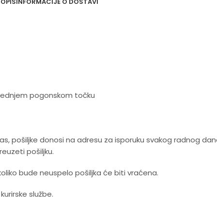
OPIS
INFORMACIJE O DOSTAVI
a prednjem pogonskom točku
 nas, pošiljke donosi na adresu za isporuku svakog radnog da
uzeti pošiljku.
koliko bude neuspelo pošiljka će biti vraćena.
rirske službe.