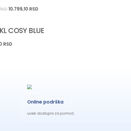
10.799,10
RSD
RSD
IKL COSY BLUE
00
RSD
Online podrška
uvek dostupni za pomoć