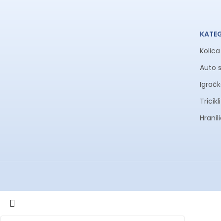
KATE
Kolic
Auto 
Igrač
Tricik
Hranil