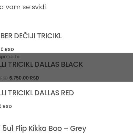
 vam se svidi
BER DEČIJI TRICIKL
00
RSD
sprodato
LI TRICIKL DALLAS BLACK
6.750,00
RSD
0
RSD
LI TRICIKL DALLAS RED
00
RSD
kl 5u1 Flip Kikka Boo – Grey