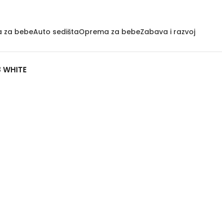
a za bebe
Auto sedišta
Oprema za bebe
Zabava i razvoj
8 WHITE