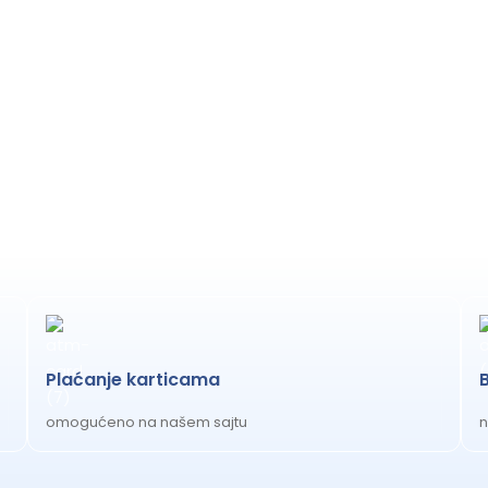
Plaćanje karticama
omogućeno na našem sajtu
n