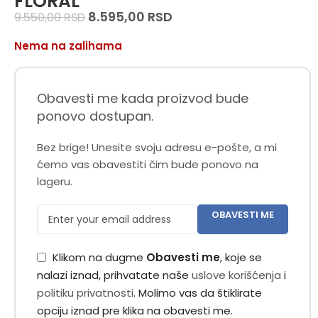
FLORAL
8.595,00
RSD
9.550,00
RSD
Nema na zalihama
Obavesti me kada proizvod bude
ponovo dostupan.
Bez brige! Unesite svoju adresu e-pošte, a mi
ćemo vas obavestiti čim bude ponovo na
lageru.
OBAVESTI ME
Klikom na dugme
Obavesti me
, koje se
nalazi iznad, prihvatate naše
uslove korišćenja
i
politiku privatnosti
. Molimo vas da štiklirate
opciju iznad pre klika na obavesti me.