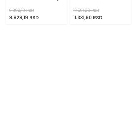
9.809,10
RSD
12.591,00
RSD
8.828,19
RSD
11.331,90
RSD