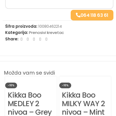
064 118 63 61
Šifra proizvoda:
10080462214
Kategorija:
Prenosivi krevetac
Share:
Možda vam se svidi
-10%
-10%
Kikka Boo
Kikka Boo
MEDLEY 2
MILKY WAY 2
nivoa – Grey
nivoa – Mint