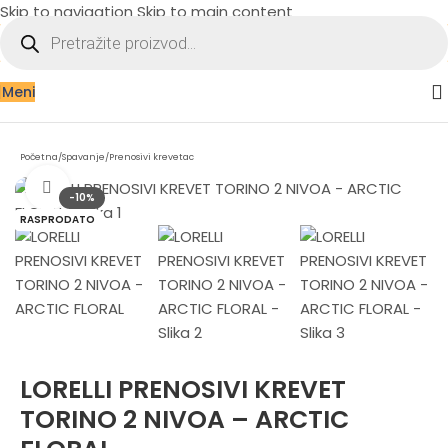
Skip to navigation
Skip to main content
Meni
Početna
/
Spavanje
/
Prenosivi krevetac
Zumiraj sliku
-10%
RASPRODATO
LORELLI PRENOSIVI KREVET
TORINO 2 NIVOA – ARCTIC