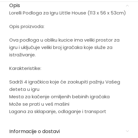
Opis
Lorelli Podloga za Igru Little House (113 x 56 x 53cm)
Opis proizvoda:
Ova podloga u obliku kucice ima veliki prostor za
igru i uključuje veliki broj igračaka koje služe za
istraživanje.
Karakteristike:
Sadrži 4 igračkica koje će zaokupiti pažnju Vašeg
deteta u igru
Mesta za kačenje omiljenih bebinih igračaka
Može se prati u veš mašini
Lagana za sklapanje, odlaganje i transport
Informacije o dostavi