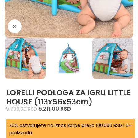
Zumiraj sliku
LORELLI PODLOGA ZA IGRU LITTLE
HOUSE (113x56x53cm)
5.211,00
RSD
5.790,00
RSD
20% ostvarujete na iznos korpe preko 100.000 RSD i 5+
proizvoda