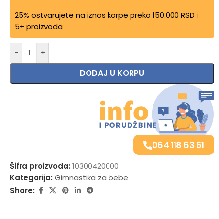
25% ostvarujete na iznos korpe preko 150.000 RSD i
5+ proizvoda
Alternative:
-
+
DODAJ U KORPU
064 118 63 61
Šifra proizvoda:
10300420000
Kategorija:
Gimnastika za bebe
Share: