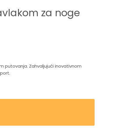
navlakom za noge
kom putovanja. Zahvaljujući inovativnom
port.
im fazama ranog razvoja.
rtljažnike ili prenos tokom putovanja.
i, što omogućava lako manevrisanje kroz uske
stalni nadzor nad bebom.