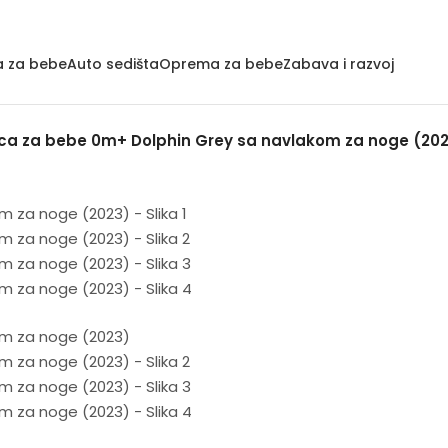
a za bebe
Auto sedišta
Oprema za bebe
Zabava i razvoj
olica za bebe 0m+ Dolphin Grey sa navlakom za noge (20