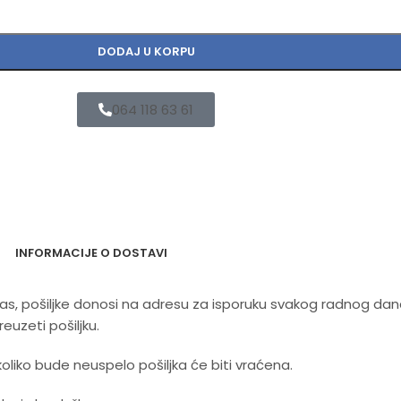
čujući i potpuno ležeći, dok podesivi oslonac za noge osigu
DODAJ U KORPU
064 118 63 61
IKACIJA
INFORMACIJE O DOSTAVI
 nas, pošiljke donosi na adresu za isporuku svakog radnog da
uzeti pošiljku.
x 102 cm
koliko bude neuspelo pošiljka će biti vraćena.
 x 55 cm