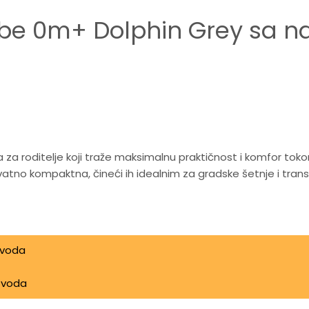
 bebe 0m+ Dolphin Grey sa 
na za roditelje koji traže maksimalnu praktičnost i komfor to
tno kompaktna, čineći ih idealnim za gradske šetnje i trans
a pa sve do težine od 15 kg, pružajući sigurnu podršku u sv
zvoda
m u formu kofera, što ih čini savršenim za odlaganje u male p
 koji ublažavaju vibracije, dok su prednji točkovi rotirajuć
izvoda
m pruža odličnu zaštitu od sunca i omogućava roditeljima 