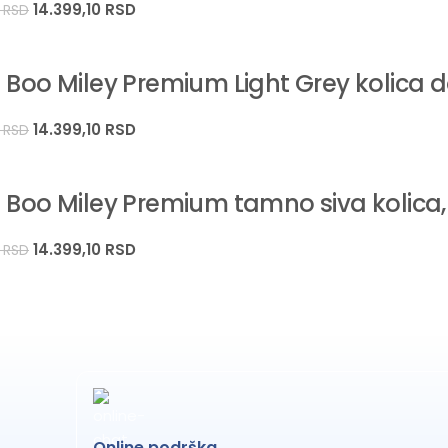
14.399,10
RSD
0
RSD
a Boo Miley Premium Light Grey kolica
14.399,10
RSD
0
RSD
 Boo Miley Premium tamno siva kolica
14.399,10
RSD
0
RSD
Online podrška