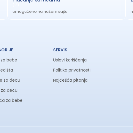
omogućeno na našem sajtu
n
GORIJE
SERVIS
a za bebe
Uslovi korišćenja
sedišta
Politika privatnosti
ke za decu
Najčešća pitanja
li za decu
ica za bebe