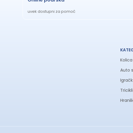
uvek dostupni za pomoć
KATE
Kolic
Auto 
Igrač
Tricik
Hranil