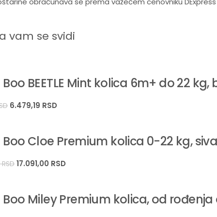
štarine obračunava se prema važećem cenovniku DExpress ku
Maksimalna nosivost
15 kg
 vam se svidi
Tip materijala
Lagani 
Održavanje i garancija
 Boo BEETLE Mint kolica 6m+ do 22 kg, 
Tekstilne delove čistite mlakom vodom i blagim deterdžent
6.479,19
RSD
SD
podmazivanje pokretnih delova silikonskim uljem. Proizvod
 Boo Cloe Premium kolica 0-22 kg, si
17.091,00
RSD
0
RSD
 Boo Miley Premium kolica, od rođenja