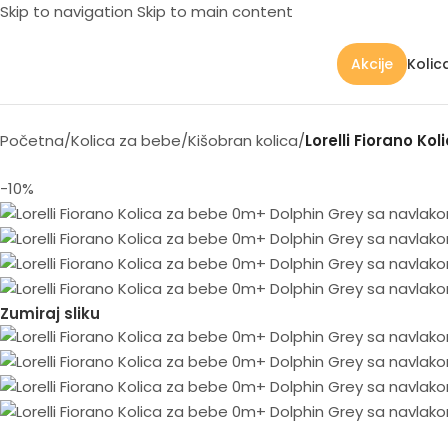
Skip to navigation
Skip to main content
Kolic
Akcije
Početna
/
Kolica za bebe
/
Kišobran kolica
/
Lorelli Fiorano K
-10%
Zumiraj sliku