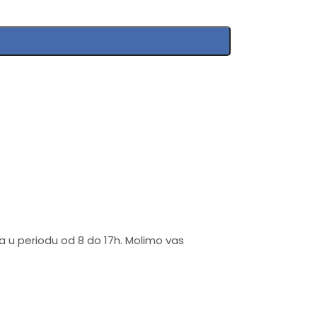
rava maksimalan komfor tokom odmora.
na u periodu od 8 do 17h. Molimo vas