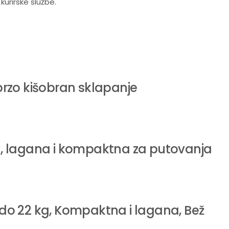
rirske službe.
metalni ram i kvalitetna tekstilna presvlaka
brzo kišobran sklapanje
om, bez upotrebe izbeljivača. Plastične i metalne delove o
 dolazi sa standardnom zakonskom garancijom od 24 meseca 
va, lagana i kompaktna za putovanja
 do 22 kg, Kompaktna i lagana, Bež