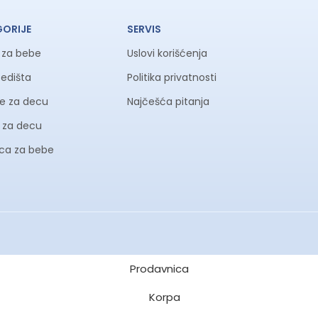
GORIJE
SERVIS
a za bebe
Uslovi korišćenja
sedišta
Politika privatnosti
ke za decu
Najčešća pitanja
e delove i po potrebi ih podmažite kako biste osigurali dug
li za decu
ica za bebe
Prodavnica
Korpa