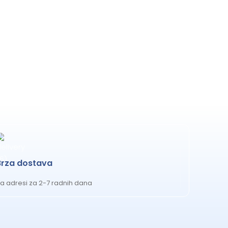
Brza dostava
a adresi za 2-7 radnih dana