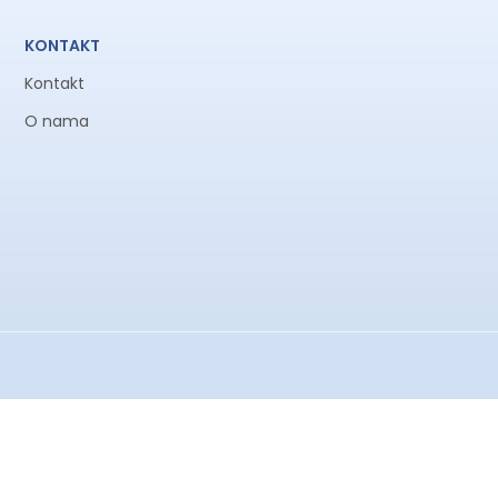
KONTAKT
Kontakt
O nama
otrajnu i glatku funkcionalnost.