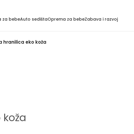
a za bebe
Auto sedišta
Oprema za bebe
Zabava i razvoj
ita hranilica eko koža
o koža