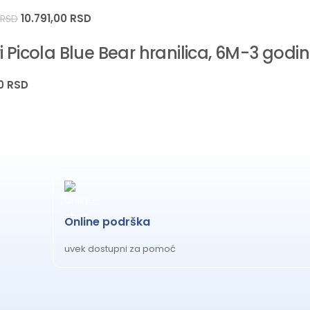
KARAKTERISTIKA
10.791,00
RSD
0
RSD
Uzrast
i Picola Blue Bear hranilica, 6M-3 godi
Položaji naslona sedišta
00
RSD
Podešavanje visine sedišta
Podešavanje oslonca za noge
Podešavanje dubine tacne
Online podrška
Težina hranilice
uvek dostupni za pomoć
Dimenzije rasklopljene hranilice
Dimenzije sklopljene hranilice