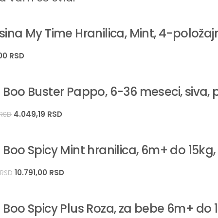
Održavanje čistoće je ključno, a Lorelli Felicita je dizajnira
sina My Time Hranilica, Mint, 4-polož
Dvostruka tacna
,00
RSD
Hranilica dolazi sa duplom tacnom, od kojih je gornja prenosiv
bi se prilagodila detetu i može se montirati na zadnje noge hr
 Boo Buster Pappo, 6-36 meseci, siva, 
Materijal sedišta
4.049,19
RSD
RSD
Sedište je presvučeno PU kožom (PVC navlakom), materijalom k
vlažnom krpom i blagim sapunom, bez potrebe za kompliko
 Boo Spicy Mint hranilica, 6m+ do 15kg
Remenčići i trake
Sigurnosni pojasevi se takođe lako održavaju brisanjem vl
10.791,00
RSD
0
RSD
Tehničke specifikacije
 Boo Spicy Plus Roza, za bebe 6m+ do 1