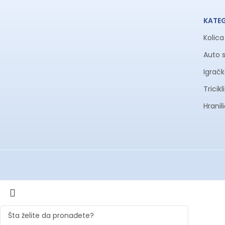
KATE
Sadržaj pakovanja
Kolic
Auto 
Lorelli Felicita hranilica (PU Leather) – Noble Grey Hippo
Dupla tacna (gornja prenosiva)
Igrač
Važan savet za održavanje: Redovno proveravajte sve pokretn
Tricik
Hranil