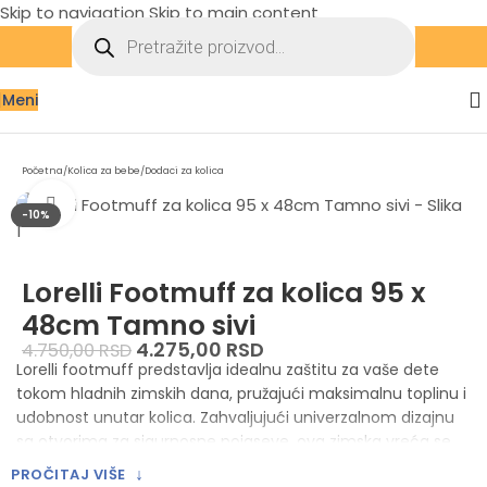
Skip to navigation
Skip to main content
Meni
Početna
/
Kolica za bebe
/
Dodaci za kolica
Zumiraj sliku
-10%
Lorelli Footmuff za kolica 95 x
48cm Tamno sivi
4.275,00
RSD
4.750,00
RSD
Lorelli footmuff predstavlja idealnu zaštitu za vaše dete
tokom hladnih zimskih dana, pružajući maksimalnu toplinu i
udobnost unutar kolica. Zahvaljujući univerzalnom dizajnu
sa otvorima za sigurnosne pojaseve, ova zimska vreća se
lako postavlja na gotovo sve modele kolica, osiguravajući
↓
PROČITAJ VIŠE