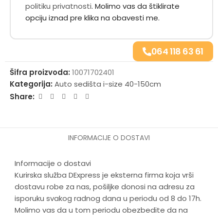
vađenje deteta iz sedišta.
politiku privatnosti
. Molimo vas da štiklirate
Detaljan opis
opciju iznad pre klika na obavesti me.
Sigurnosne karakteristike
064 118 63 61
Lorelli Phoenix i-Size auto sedište je projektovano sa
fokusom na maksimalnu sigurnost vašeg deteta,
Šifra proizvoda:
10071702401
uključujući napredne sisteme zaštite:
Kategorija:
Auto sedišta i-size 40-150cm
Share:
SPS (Side Protection System):
Odličan sistem bočne
zaštite pruža dodatnu sigurnost u slučaju bočnog udara,
štiteći glavu, vrat i ramena deteta.
Sigurnosni pojasevi sa 5 tačaka vezivanja:
Obezbeđuju
INFORMACIJE O DOSTAVI
maksimalnu sigurnost za mlađu decu, sa mekim
jastučićima za ramena i štitnikom kopče za dodatnu
Informacije o dostavi
udobnost. Pojasevi su podesivi po visini kako vaše dete
Kurirska služba DExpress je eksterna firma koja vrši
raste.
dostavu robe za nas, pošiljke donosi na adresu za
Zvučni alarm i indikacija u boji:
Upozoravaju roditelje kada
isporuku svakog radnog dana u periodu od 8 do 17h.
je kopča sigurnosnog pojasa otkopčana, osiguravajući da je
dete uvek pravilno vezano.
Molimo vas da u tom periodu obezbedite da na