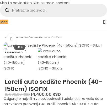
Skip to navigation
Skip to main content
Meni
Početna
/
Auto sedišta
/
Auto sedišta i-size 40-150cm
Zumiraj sliku
-10%
RASPRODATO
Lorelli auto sedište Phoenix (40-
150cm) ISOFIX
14.400,00
RSD
16.000,00
RSD
Osigurajte najviši nivo bezbednosti i udobnosti za vaše dete
na svakom putovanju uz Lorelli Phoenix i-Size ISOFIX auto