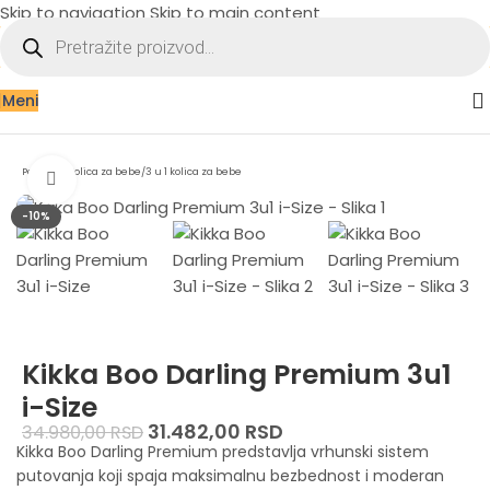
Skip to navigation
Skip to main content
Meni
Početna
/
Kolica za bebe
/
3 u 1 kolica za bebe
Zumiraj sliku
-10%
Kikka Boo Darling Premium 3u1
i-Size
31.482,00
RSD
34.980,00
RSD
Kikka Boo Darling Premium predstavlja vrhunski sistem
putovanja koji spaja maksimalnu bezbednost i moderan