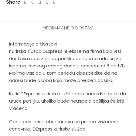
Share:
zaštitu od sunca i vetra.
Udobnost i sigurnost:
Sedište je reverzibilno (može se
okrenuti ka roditelju ili u smeru vožnje), opremljeno je
sigurnosnim pojasom u 5 tačaka i mekim zaštitnim
INFORMACIJE O DOSTAVI
jastučićima.
Šta dobijate?
Informacije o dostavi
Kurirska služba DExpress je eksterna firma koja vrši
Lagan aluminijumski ram sa točkovima
dostavu robe za nas, pošiljke donosi na adresu za
Transformabilnu jedinicu sedišta (korpa/sportski deo)
i-Size auto sedište (40-87 cm) sa adapterima
isporuku svakog radnog dana u periodu od 8 do 17h.
Torbu za mamu sa podlogom za presvlačenje
Molimo vas da u tom periodu obezbedite da na
Zimsku navlaku za noge za kolica i auto sedište
adresi bude osoba koja može preuzeti pošiljku.
Držač za flašicu/čašu
Tehničke specifikacije
Kuriri DExpress kurirske službe pokušaće dva puta da
uruče pošiljku, ukoliko bude neuspelo pošiljka će biti
vraćena.
KARAKTERISTIKA
SPECIFIKACIJA
Cena poštarine obračunava se prema važećem
Težina kolica
11,5 kg
cenovniku DExpress kurirske službe.