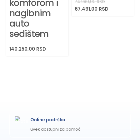
komforom i
delove redovno brisati vlažnom krpom i održavati
74.990,00
RSD
mehanizme čistim od peska i prašine. Proizvod dolazi sa
67.491,00
RSD
nagibnim
standardnom zakonskom garancijom od 24 meseca na
auto
fabričke nedostatke.
sedištem
140.250,00
RSD
Online podrška
uvek dostupni za pomoć