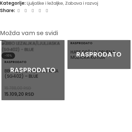
Kategorije:
Ljuljaške i ležaljke
,
Zabava i razvoj
Share:
Možda vam se svidi
RASPRODATO
HAPE DEČIJA DRVENA
-10%
MUZIČKA KUTIJA
RASPRODATO
BBO LEZALJKA/LJULJASKA
(SG402) – BLUE
16.788,00
RSD
15.109,20
RSD