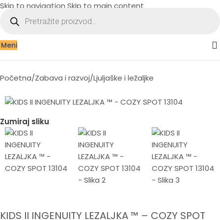
Skip to navigation
Skip to main content
Meni
Početna
/
Zabava i razvoj
/
Ljuljaške i ležaljke
Zumiraj sliku
KIDS II INGENUITY LEZALJKA ™ – COZY SPOT