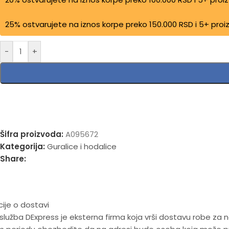
25% ostvarujete na iznos korpe preko 150.000 RSD i 5+ pro
-
+
Šifra proizvoda:
A095672
Kategorija:
Guralice i hodalice
Share:
ije o dostavi
 služba DExpress je eksterna firma koja vrši dostavu robe za