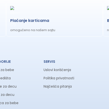
Plaćanje karticama
omogućeno na našem sajtu
n
GORIJE
SERVIS
a za bebe
Uslovi korišćenja
sedišta
Politika privatnosti
ke za decu
Najčešća pitanja
li za decu
ica za bebe