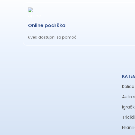
Online podrška
uvek dostupni za pomoć
KATE
Kolic
Auto 
Igrač
Tricik
Hranil