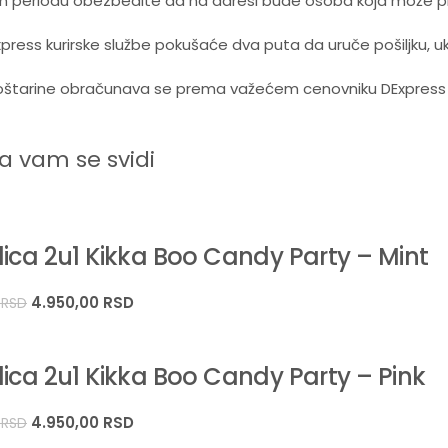
m periodu obezbedite da na adresi bude osoba koja može pre
Express kurirske službe pokušaće dva puta da uruče pošiljku, u
štarine obračunava se prema važećem cenovniku DExpress ku
 vam se svidi
ica 2u1 Kikka Boo Candy Party – Mint
4.950,00
RSD
0
RSD
ica 2u1 Kikka Boo Candy Party – Pink
4.950,00
RSD
0
RSD