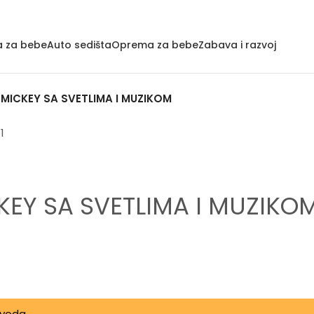
a za bebe
Auto sedišta
Oprema za bebe
Zabava i razvoj
 MICKEY SA SVETLIMA I MUZIKOM
KEY SA SVETLIMA I MUZIKO
zvoda