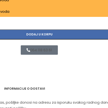
izvoda
DODAJ U KORPU
064 118 63 61
INFORMACIJE O DOSTAVI
 nas, pošiljke donosi na adresu za isporuku svakog radnog da