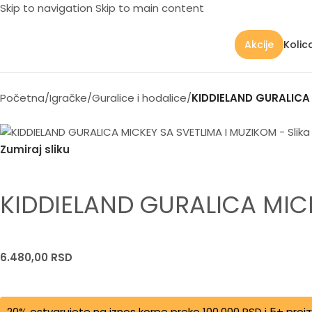
Skip to navigation
Skip to main content
Kolic
Akcije
Početna
/
Igračke
/
Guralice i hodalice
/
KIDDIELAND GURALICA
Zumiraj sliku
KIDDIELAND GURALICA MIC
6.480,00
RSD
20% ostvarujete na iznos korpe preko 100.000 RSD i 5+ proi