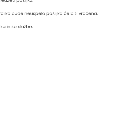
uzeti pošiljku.
koliko bude neuspelo pošiljka će biti vraćena.
rirske službe.