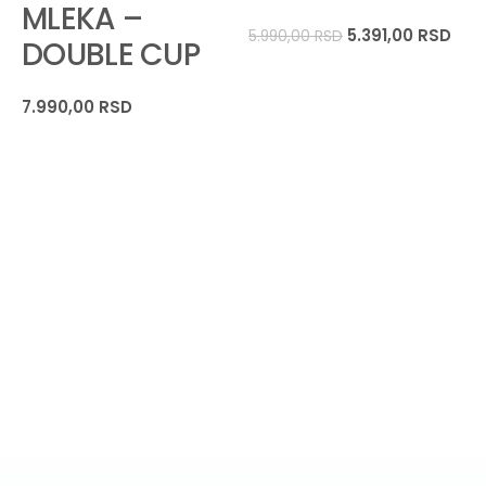
MLEKA –
5.391,00
RSD
5.990,00
RSD
DOUBLE CUP
7.990,00
RSD
4