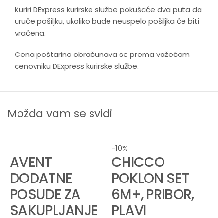
Kuriri DExpress kurirske službe pokušaće dva puta da
uruče pošiljku, ukoliko bude neuspelo pošiljka će biti
vraćena.
Cena poštarine obračunava se prema važećem
cenovniku DExpress kurirske službe.
Možda vam se svidi
-10%
AVENT
CHICCO
DODATNE
POKLON SET
POSUDE ZA
6M+, PRIBOR,
SAKUPLJANJE
PLAVI