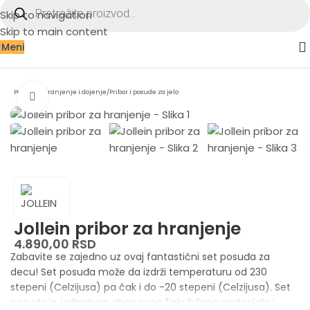
Skip to navigation
Skip to main content
Meni
Početna
/
Hranjenje i dojenje
/
Pribor i posude za jelo
Zumiraj sliku
Jollein pribor za hranjenje
4.890,00
RSD
Zabavite se zajedno uz ovaj fantastični set posuđa za
decu! Set posuđa može da izdrži temperaturu od 230
stepeni (Celzijusa) pa čak i do -20 stepeni (Celzijusa). Set
posuđa je jedinstven zbog svog fleksibilnog materijala i