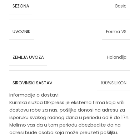
SEZONA
Basic
UVOZNIK
Forma VS
ZEMLJA UVOZA
Holandija
SIROVINSKI SASTAV
100%SILIKON
Informacije o dostavi
Kurirska služba DExpress je eksterna firma koja vrši
dostavu robe za nas, pošiljke donosi na adresu za
isporuku svakog radnog dana u periodu od 8 do 17h.
Molimo vas da u tom periodu obezbedite da na
adresi bude osoba koja može preuzeti pošiljku.