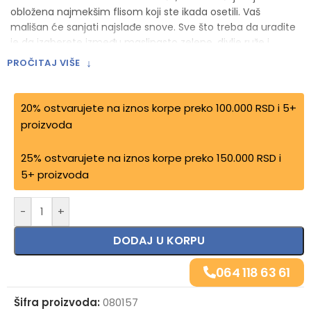
obložena najmekšim flisom koji ste ikada osetili. Vaš
mališan će sanjati najslađe snove. Sve što treba da uradite
je da izaberete između maslinasto zelene, divlje ruže i
ovsene kaše, šta god najbolje odgovara vašoj sobi za bebe.
↓
PROČITAJ VIŠE
Dostupan u savršenim veličinama za krevetić i kolevku.
TOG vrednost je 2,0 i napravljen je od pamuka sa OEKO
TEKS sertifikatom.
20% ostvarujete na iznos korpe preko 100.000 RSD i 5+
proizvoda
25% ostvarujete na iznos korpe preko 150.000 RSD i
5+ proizvoda
-
+
DODAJ U KORPU
064 118 63 61
Šifra proizvoda:
080157