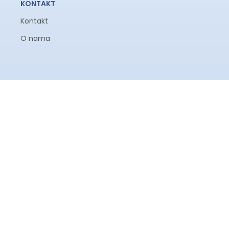
KONTAKT
Kontakt
O nama
Prodavnica
Korpa
Moj nalog
Search