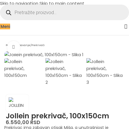
Skip to navigation
Skip to main content
Meni
Početna
/
Spavanje
/
Prekrivači
Zumiraj sliku
Jollein prekrivač, 100x150cm
6.550,00
RSD
Prekrivac ima zabavan otisak Miša, a unutrašnjost je