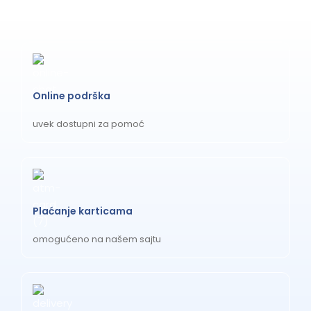
visokokvalitetni aluminijum
Održavanje i garancija
Tekstilni delovi se mogu skinuti i prati u mašini na
Online podrška
temperaturi do 30 stepeni Celzijusa uz korišćenje blagog
uvek dostupni za pomoć
deterdženta, dok se ram i točkovi čiste vlažnom krpom bez
abrazivnih sredstava. Proizvod dolazi sa standardnom
garancijom od 24 meseca na fabričke nedostatke, uz
obezbeđen servis i rezervne delove.
Plaćanje karticama
omogućeno na našem sajtu