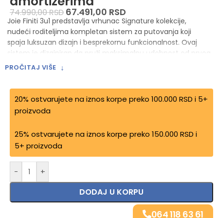
amortizerima
67.491,00
RSD
74.990,00
RSD
Joie Finiti 3u1 predstavlja vrhunac Signature kolekcije,
nudeći roditeljima kompletan sistem za putovanja koji
spaja luksuzan dizajn i besprekornu funkcionalnost. Ovaj
sistem je dizajniran da pruži maksimalnu udobnost od prvog
dana, omogućavajući laku tranziciju između vožnje u
↓
PROČITAJ VIŠE
automobilu i šetnje u parku uz pomoć uključenih
komponenti.
20% ostvarujete na iznos korpe preko 100.000 RSD i 5+
Karakteristike
proizvoda
Prilagodljivost uzrastu:
Namenjena su za korišćenje od
25% ostvarujete na iznos korpe preko 150.000 RSD i
rođenja pa sve dok dete ne dostigne 22 kg, sa sportskim
5+ proizvoda
sedištem koje se može okrenuti u oba smera – prema
roditelju ili u smeru kretanja.
-
+
Jednostavno sklapanje:
Inovativni mehanizam
omogućava brzo sklapanje jednom rukom bez obzira na to
DODAJ U KORPU
u kom smeru je sedište okrenuto, pri čemu kolica ostaju u
samostojećem položaju radi lakšeg skladištenja.
064 118 63 61
PunctureProof™ točkovi:
Gumeni točkovi punjeni penom