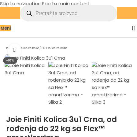
Skip to navigation
Skip to main content
Meni
Početna
/
Kolica za bebe
/
3 u 1 kolica za bebe
Zumiraj sliku
-10%
Joie Finiti Kolica 3u1 Crna, od
rođenja do 22 kg sa Flex™