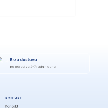
ogu ukloniti radi lakšeg čišćenja.
cije
6 meseci (ili do 15 kg)
Brza dostava
na adresi za 2-7 radnih dana
KONTAKT
Kontakt