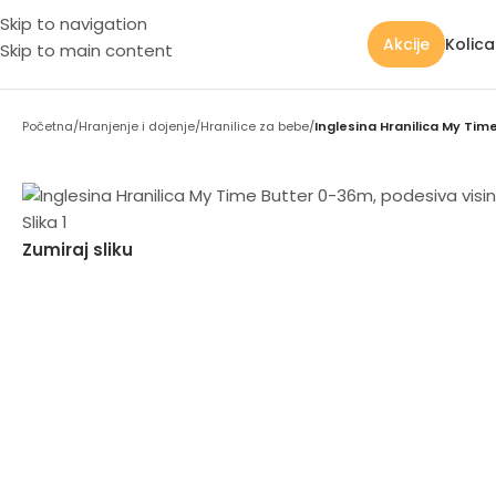
Skip to navigation
Kolic
Akcije
Skip to main content
Početna
/
Hranjenje i dojenje
/
Hranilice za bebe
/
Inglesina Hranilica My Time
Zumiraj sliku