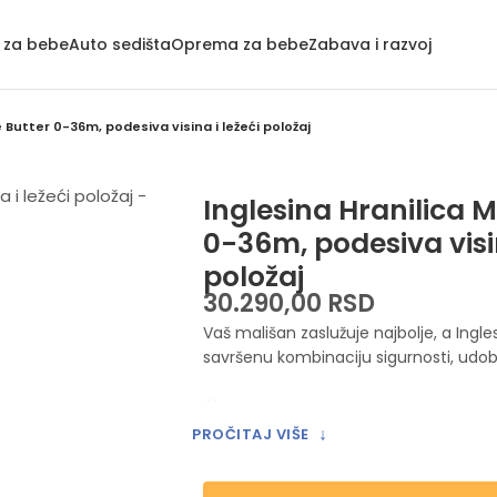
a za bebe
Auto sedišta
Oprema za bebe
Zabava i razvoj
 Butter 0-36m, podesiva visina i ležeći položaj
Inglesina Hranilica 
0-36m, podesiva visin
položaj
30.290,00
RSD
Vaš mališan zaslužuje najbolje, a Ingle
savršenu kombinaciju sigurnosti, udobn
<>
↓
PROČITAJ VIŠE
Vaš mališan zaslužuje najbolje, a Ingle
savršenu kombinaciju sigurnosti, udobn