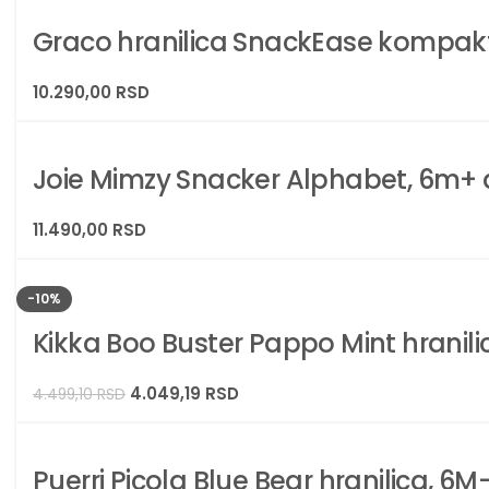
Graco hranilica SnackEase kompak
10.290,00
RSD
Joie Mimzy Snacker Alphabet, 6m+ 
11.490,00
RSD
-10%
Kikka Boo Buster Pappo Mint hranilic
4.049,19
RSD
4.499,10
RSD
Puerri Picola Blue Bear hranilica, 6