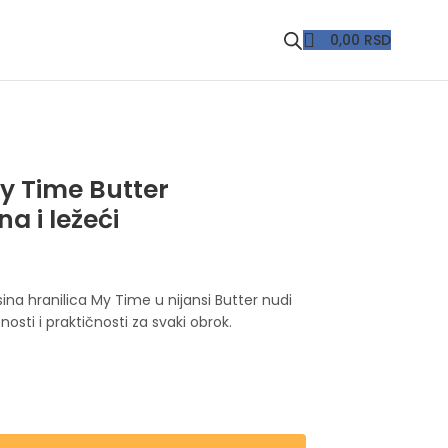
0,00
RSD
My Time Butter
a i ležeći
sina hranilica My Time u nijansi Butter nudi
osti i praktičnosti za svaki obrok.
sina hranilica My Time u nijansi Butter nudi
osti i praktičnosti za svaki obrok.