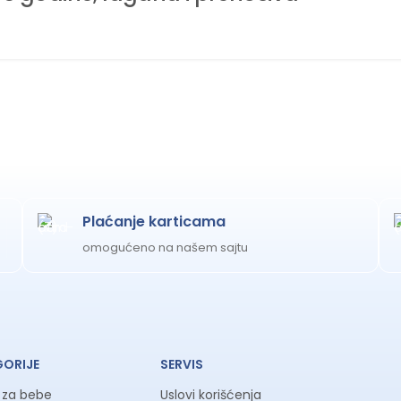
Uklonjive trake:
Sigurnosne trake se m
Tehničke specifika
KARAKTERISTIKA
VREDNOST
Uzrast
Od rođenja do 3
Plaćanje karticama
Podešavanje
4 položaja
visine
omogućeno na našem sajtu
Podešavanje
3 položaja
nagiba naslona
Podešavanje
3 položaja
oslonca za noge
GORIJE
SERVIS
a za bebe
Uslovi korišćenja