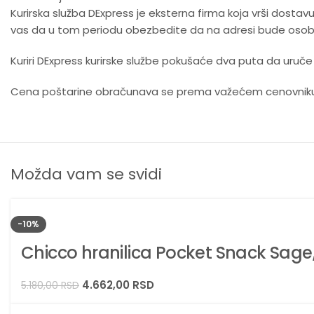
Kurirska služba DExpress je eksterna firma koja vrši dosta
vas da u tom periodu obezbedite da na adresi bude osoba
Kuriri DExpress kurirske službe pokušaće dva puta da uruče p
Cena poštarine obračunava se prema važećem cenovniku D
Možda vam se svidi
-10%
Chicco hranilica Pocket Snack Sage,
4.662,00
RSD
5.180,00
RSD